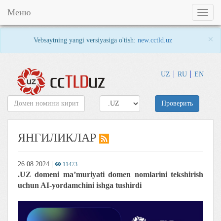
Меню
Toggl
naviga
×
Vebsaytning yangi versiyasiga o'tish:
new.cctld.uz
UZ
RU
EN
Проверить
ЯНГИЛИКЛАР
26.08.2024
|
11473
.UZ domeni ma’muriyati domen nomlarini tekshirish
uchun AI-yordamchini ishga tushirdi