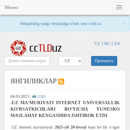
Меню
Toggl
naviga
×
Vebsaytning yangi versiyasiga o'tish:
new.cctld.uz
UZ
RU
EN
Проверить
ЯНГИЛИКЛАР
04.03.2025
|
12265
.UZ MA'MURIYATI INTERNET UNIVERSALLIK
KO‘RSATKICHLARI BO‘YICHA YUNESKO
MASLAHAT KENGASHIDA ISHTIROK ETDI
.UZ domeni ma'muriyati
2025-yil 28-fevral
kuni bo‘lib o‘tgan