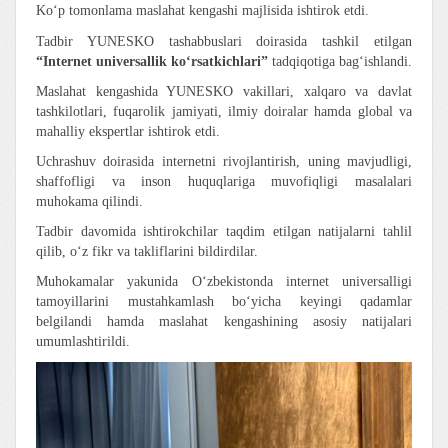
Ko‘p tomonlama maslahat kengashi majlisida ishtirok etdi.
Tadbir YUNESKO tashabbuslari doirasida tashkil etilgan
“Internet universallik ko‘rsatkichlari”
tadqiqotiga bag‘ishlandi.
Maslahat kengashida YUNESKO vakillari, xalqaro va davlat
tashkilotlari, fuqarolik jamiyati, ilmiy doiralar hamda global va
mahalliy ekspertlar ishtirok etdi.
Uchrashuv doirasida internetni rivojlantirish, uning mavjudligi,
shaffofligi va inson huquqlariga muvofiqligi masalalari
muhokama qilindi.
Tadbir davomida ishtirokchilar taqdim etilgan natijalarni tahlil
qilib, o‘z fikr va takliflarini bildirdilar.
Muhokamalar yakunida O‘zbekistonda internet universalligi
tamoyillarini mustahkamlash bo‘yicha keyingi qadamlar
belgilandi hamda maslahat kengashining asosiy natijalari
umumlashtirildi.