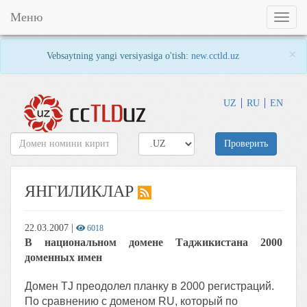
Меню
Toggl
naviga
×
Vebsaytning yangi versiyasiga o'tish:
new.cctld.uz
UZ
RU
EN
Проверить
ЯНГИЛИКЛАР
22.03.2007
|
6018
В национальном домене Таджикистана 2000
доменных имен
Домен TJ преодолел планку в 2000 регистраций.
По сравнению с доменом RU, который по