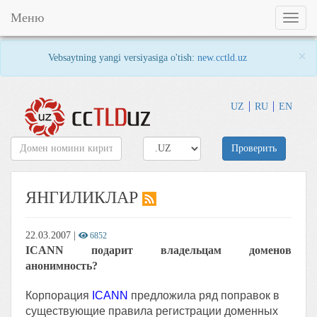
Меню
Toggl
naviga
×
Vebsaytning yangi versiyasiga o'tish:
new.cctld.uz
UZ
RU
EN
Проверить
ЯНГИЛИКЛАР
22.03.2007
|
6852
ICANN подарит владельцам доменов
анонимность?
Корпорация
ICANN
предложила ряд поправок в
существующие правила регистрации доменных