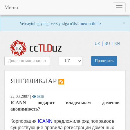
Меню
Toggl
naviga
×
Vebsaytning yangi versiyasiga o'tish:
new.cctld.uz
UZ
RU
EN
Проверить
ЯНГИЛИКЛАР
22.03.2007
|
6856
ICANN подарит владельцам доменов
анонимность?
Корпорация
ICANN
предложила ряд поправок в
существующие правила регистрации доменных