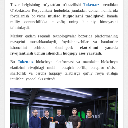
Tovar belgisining ro‘yxatdan o‘tkazilishi
Token.uz
brendidan
O‘zbekiston Respublikasi hududida, jumladan domen nomlarida
foydalanish bo‘yicha
mutlaq huquqlarni tasdiqlaydi
hamda
milliy qonunchilikka muvofiq uning huquqiy himoyasini
ta’minlaydi.
Mazkur qadam raqamli texnologiyalar bozorida platformaning
mavqeini mustahkamlaydi, foydalanuvchilar va hamkorlar
ishonchini oshiradi, shuningdek
ekotizimni yanada
rivojlantirish uchun ishonchli huquqiy asos yaratadi.
Bu
Token.uz
blokcheyn platformasi va mamlakat blokcheyn
ekotizimi rivojidagi muhim bosqich bo‘lib, barqaror o‘sish,
shaffoflik va barcha huquqiy talablarga qat’iy rioya etishga
intilishni yaqqol aks ettiradi.