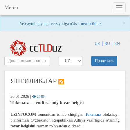
Меню
Toggl
naviga
×
Vebsaytning yangi versiyasiga o'tish:
new.cctld.uz
UZ
RU
EN
Проверить
ЯНГИЛИКЛАР
26.01.2026
|
25484
Token.uz — endi rasmiy tovar belgisi
UZINFOCOM
tomonidan ishlab chiqilgan
Token.uz
blokcheyn
platformasi O‘zbekiston Respublikasi Adliya vazirligida o‘zining
tovar belgisini
rasman ro‘yxatdan o‘tkazdi.