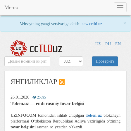
Меню
Toggl
naviga
×
Vebsaytning yangi versiyasiga o'tish:
new.cctld.uz
UZ
RU
EN
Проверить
ЯНГИЛИКЛАР
26.01.2026
|
25395
Token.uz — endi rasmiy tovar belgisi
UZINFOCOM
tomonidan ishlab chiqilgan
Token.uz
blokcheyn
platformasi O‘zbekiston Respublikasi Adliya vazirligida o‘zining
tovar belgisini
rasman ro‘yxatdan o‘tkazdi.