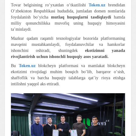
Tovar belgisining ro‘yxatdan o‘tkazilishi
Token.uz
brendidan
O‘zbekiston Respublikasi hududida, jumladan domen nomlarida
foydalanish bo‘yicha
mutlaq huquqlarni tasdiqlaydi
hamda
milliy qonunchilikka muvofiq uning huquqiy himoyasini
ta’minlaydi.
Mazkur qadam raqamli texnologiyalar bozorida platformaning
mavqeini mustahkamlaydi, foydalanuvchilar va hamkorlar
ishonchini oshiradi, shuningdek
ekotizimni yanada
rivojlantirish uchun ishonchli huquqiy asos yaratadi.
Bu
Token.uz
blokcheyn platformasi va mamlakat blokcheyn
ekotizimi rivojidagi muhim bosqich bo‘lib, barqaror o‘sish,
shaffoflik va barcha huquqiy talablarga qat’iy rioya etishga
intilishni yaqqol aks ettiradi.