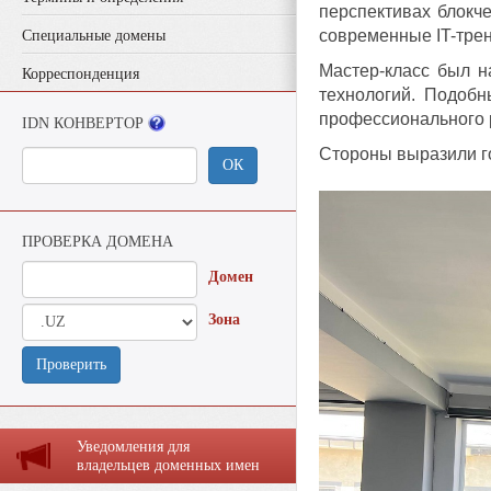
перспективах блокч
современные IT-тре
Специальные домены
Мастер-класс был 
Корреспонденция
технологий. Подоб
профессионального 
IDN КОНВЕРТОР
Стороны выразили г
ОК
ПРОВЕРКА ДОМЕНА
Домен
Зона
Проверить
Уведомления для
владельцев доменных имен