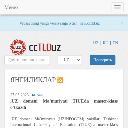
Меню
Toggl
naviga
×
Vebsaytning yangi versiyasiga o'tish:
new.cctld.uz
UZ
RU
EN
Проверить
ЯНГИЛИКЛАР
27.03.2026
|
7470
.UZ domeni Ma’muriyati TIUEda master-klass
o‘tkazdi
.UZ
domeni Ma’muriyati (UZINFOCOM) vakillari Tashkent
International University of Education (TIUE)da master-klass