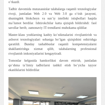
o‘tkazdi.
Tadbir davomida mutaxassislar talabalarga raqamli texnologiyalar
rivoji, jumladan Web 2.0 va Web 3.0 ga o‘tish jarayoni,
shuningdek blokcheyn va sun’iy intellekt istiqbollari haqida
ma’lumot berdilar. Ishtirokchilar katta qiziqish bildirishdi: faol
savollar berib, zamonaviy IT-trendlarni muhokama qildilar.
Master-klass yoshlarning kasbiy ko‘nikmalarini rivojlantirish va
axborot texnologiyalari sohasiga bo‘lgan qiziqishini oshirishga
qaratildi. Bunday tashabbuslar raqamli kompetensiyalarni
shakllantirishga xizmat qilib, talabalarning professional
rivojlanish imkoniyatlarini kengaytiradi.
Tomonlar kelgusida hamkorlikni davom ettirish, jumladan
qo‘shma ta’limiy tadbirlarni tashkil etish bo‘yicha tayyor
ekanliklarini bildirdilar.