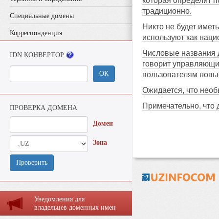
которая определит п
традиционно.
Специальные домены
Никто не будет имет
Корреспонденция
используют как наци
Числовые названия д
IDN КОНВЕРТОР
говорит управляющий
ОК
пользователям новы
Ожидается, что нео
Примечательно, что 
ПРОВЕРКА ДОМЕНА
Домен
Зона
Проверить
Уведомления для
владельцев доменных имен