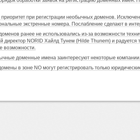
орядок обработки заявок на регистрацию доменных имен. П
ь приоритет при регистрации необычных доменов. Исключе
ональные экстренные номера. Послабление сделают в инте
оменов ранее не использовались из-за возможности техни
 директор NORID Хайлд Тунем (Hilde Thunem) и радуется т
е возможности.
бычные доменные имена заинтересуют некоторые компании,
домены в зоне NO могут регистрировать только юридически