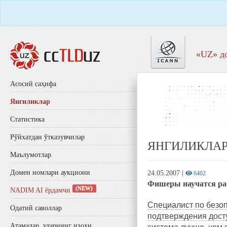
«UZ» д
Aсосий саҳифа
Янгиликлар
Статистика
Рўйхатдан ўтказувчилар
ЯНГИЛИКЛА
Маълумотлар
Домен номлари аукциони
24.05.2007
|
6402
Фишеры научатся раб
(NEW)
NADIM AI ёрдамчи
Специалист по безо
Одатий саволлар
подтверждения досту
Aтамалар, уларнинг изоҳи