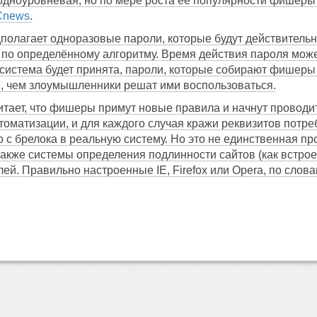
одноуровневая, но по мере роста её популярности фишеры
Cnews
.
полагает одноразовые пароли, которые будут действительн
по определённому алгоритму. Время действия пароля может
 система будет принята, пароли, которые собирают фишеры 
е, чем злоумышленники решат ими воспользоваться.
тает, что фишеры примут новые правила и начнут проводить
матизации, и для каждого случая кражи реквизитов потреб
 с брелока в реальную систему. Но это не единственная 
также системы определения подлинности сайтов (как встрое
й. Правильно настроенные IE, Firefox или Opera, по слов