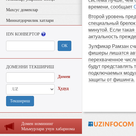
система лучше, чем 
времени, сообщает
Махсус доменлар
Второй уровень пред
Миннатдорчилик хатлари
специальный брелок 
минутой. Если такая
IDN КОНВЕРТОР
актуальность прежд
ОК
Зулфикар Рамзан счи
фишеры лишатся авто
перехваченное число
будут представлять 
ДОМЕННИ ТЕКШИРИШ
подключаемых модуле
Домен
защиты от фишинга.
Ҳудуд
Текшириш
Домен номининг
Маъмурлaри учун хaбaрномa