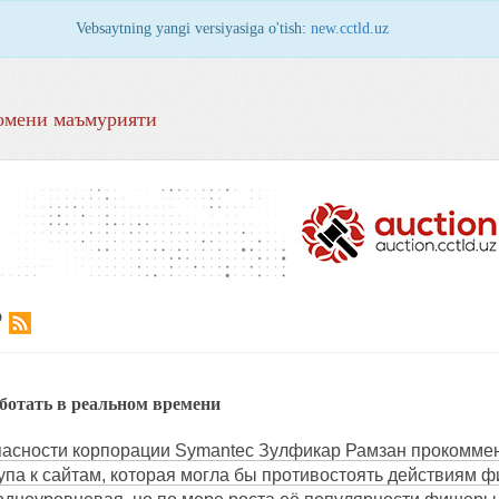
Vebsaytning yangi versiyasiga o'tish:
new.cctld.uz
омени маъмурияти
Р
отать в реальном времени
пасности корпорации Symantec Зулфикар Рамзан прокомме
па к сайтам, которая могла бы противостоять действиям ф