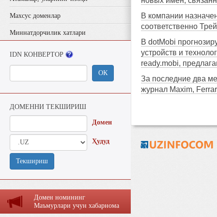
новых имен, связанн
В компании назначен
Махсус доменлар
соответственно Трей
Миннатдорчилик хатлари
В dotMobi прогнози
устройств и техноло
IDN КОНВЕРТОР
ready.mobi, предла
ОК
За последние два ме
журнал Maxim, Ferrari
ДОМЕННИ ТЕКШИРИШ
Домен
Ҳудуд
Текшириш
Домен номининг
Маъмурлaри учун хaбaрномa