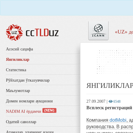
«UZ» д
Aсосий саҳифа
Янгиликлар
Статистика
Рўйхатдан ўтказувчилар
ЯНГИЛИКЛА
Маълумотлар
Домен номлари аукциони
27.09.2007
|
6548
Всплеск регистраций
(NEW)
NADIM AI ёрдамчи
Компания
dotMobi
, 
Одатий саволлар
руководства. В расп
Aтамалар, уларнинг изоҳи