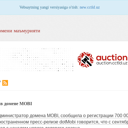
Vebsaytning yangi versiyasiga o'tish:
new.cctld.uz
омени маъмурияти
Р
 в домене MOBI
администратор домена MOBI, сообщила о регистрации 700 000
ространенном пресс-релизе dotMobi говорится, что с сентя