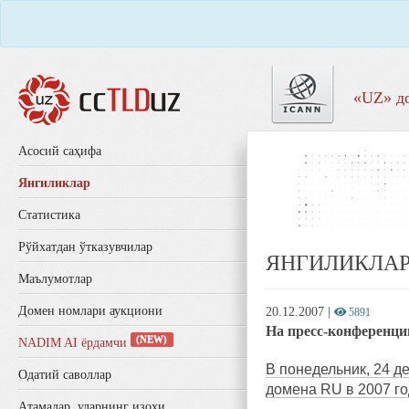
«UZ» д
Aсосий саҳифа
Янгиликлар
Статистика
Рўйхатдан ўтказувчилар
ЯНГИЛИКЛА
Маълумотлар
Домен номлари аукциони
20.12.2007
|
5891
На пресс-конференц
(NEW)
NADIM AI ёрдамчи
В понедельник, 24 д
Одатий саволлар
домена RU в 2007 го
Aтамалар, уларнинг изоҳи