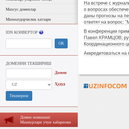
На встрече с журнал
о вопросах обеспече
Махсус доменлар
даны прогнозы на пе
Миннатдорчилик хатлари
ответят на вопрос: 
В конференции прим
IDN КОНВЕРТОР
Павел ХРАМЦОВ; рук
ОК
Координационного 
Аккредитоваться на
ДОМЕННИ ТЕКШИРИШ
Домен
Ҳудуд
Текшириш
Домен номининг
Маъмурлaри учун хaбaрномa