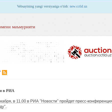
Vebsaytning yangi versiyasiga o'tish:
new.cctld.uz
омени маъмурияти
Р
ии в РИА
екабря, в 11.00 в РИА "Новости" пройдет пресс-конференция
ду".