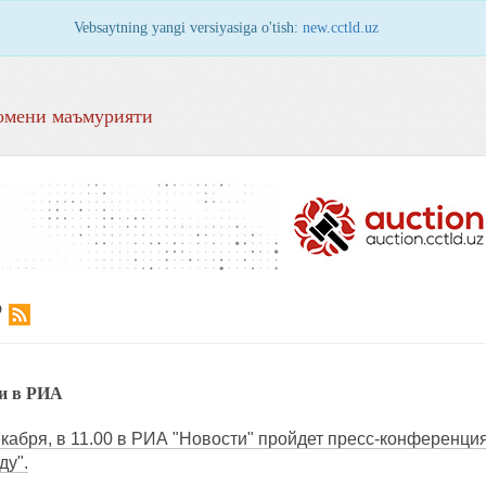
Vebsaytning yangi versiyasiga o'tish:
new.cctld.uz
омени маъмурияти
Р
ии в РИА
екабря, в 11.00 в РИА "Новости" пройдет пресс-конференция
ду".