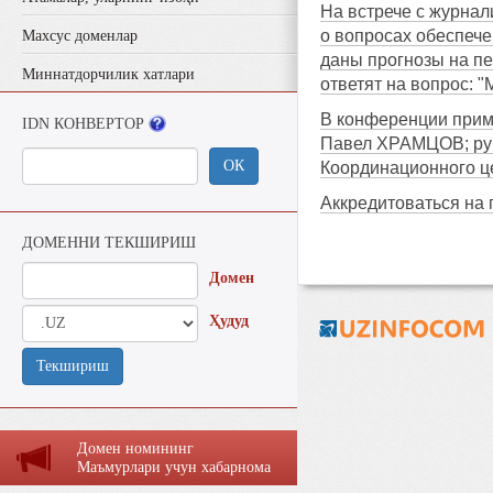
На встрече с журнал
о вопросах обеспече
Махсус доменлар
даны прогнозы на пе
Миннатдорчилик хатлари
ответят на вопрос: 
В конференции прим
IDN КОНВЕРТОР
Павел ХРАМЦОВ; рук
ОК
Координационного 
Аккредитоваться на
ДОМЕННИ ТЕКШИРИШ
Домен
Ҳудуд
Текшириш
Домен номининг
Маъмурлaри учун хaбaрномa