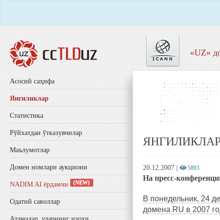
«UZ» д
Aсосий саҳифа
Янгиликлар
Статистика
Рўйхатдан ўтказувчилар
ЯНГИЛИКЛА
Маълумотлар
Домен номлари аукциони
20.12.2007
|
5893
На пресс-конференц
(NEW)
NADIM AI ёрдамчи
В понедельник, 24 д
Одатий саволлар
домена RU в 2007 го
Aтамалар, уларнинг изоҳи