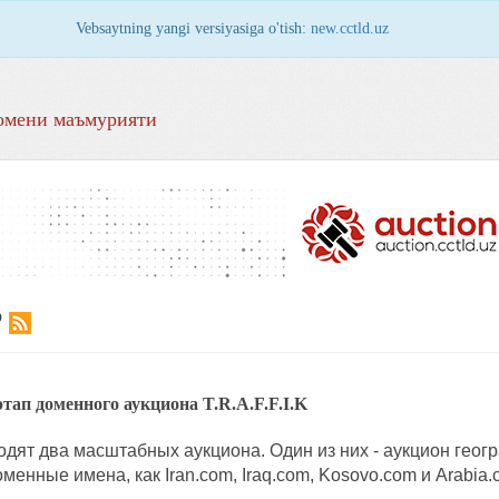
Vebsaytning yangi versiyasiga o'tish:
new.cctld.uz
омени маъмурияти
Р
тап доменного аукциона T.R.A.F.F.I.K
одят два масштабных аукциона. Один из них - аукцион гео
енные имена, как Iran.com, Iraq.com, Kosovo.com и Arabia.