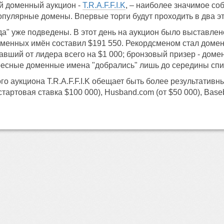
й доменный аукцион -
T.R.A.F.F.I.K
, – наиболее значимое со
пулярные домены. Впервые торги будут проходить в два эт
да" уже подведены. В этот день на аукцион было выставлен
менных имён составил $191 550. Рекордсменом стал домен c
тавший от лидера всего на $1 000; бронзовый призер - доме
есные доменные имена "добрались" лишь до середины списка:
го аукциона T.R.A.F.F.I.K обещает быть более результати
артовая ставка $100 000), Husband.com (от $50 000), Basebal