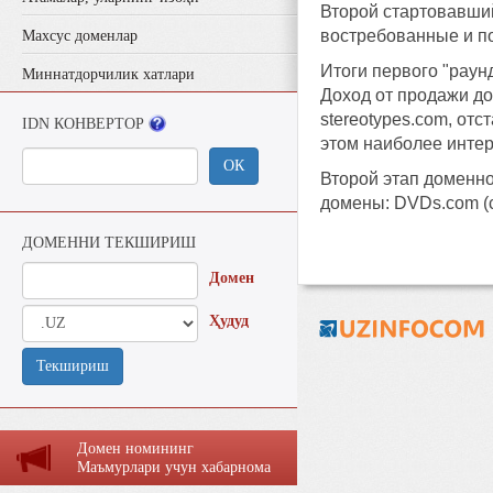
Второй стартовавши
востребованные и по
Махсус доменлар
Итоги первого "раун
Миннатдорчилик хатлари
Доход от продажи до
stereotypes.com, отс
IDN КОНВЕРТОР
этом наиболее интер
ОК
Второй этап доменно
домены: DVDs.com (ст
ДОМЕННИ ТЕКШИРИШ
Домен
Ҳудуд
Текшириш
Домен номининг
Маъмурлaри учун хaбaрномa