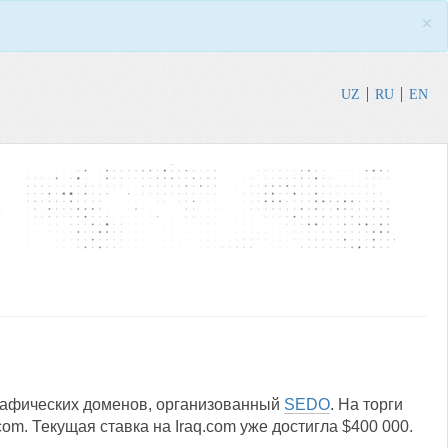
×
UZ
RU
EN
графических доменов, организованный
SEDO
. На торги
com. Текущая ставка на Iraq.com уже достигла $400 000.