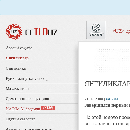
«UZ» д
Aсосий саҳифа
Янгиликлар
Статистика
Рўйхатдан ўтказувчилар
ЯНГИЛИКЛА
Маълумотлар
Домен номлари аукциони
21.02.2008
|
6604
Завершился первый э
(NEW)
NADIM AI ёрдамчи
На этой неделе прох
Одатий саволлар
выставлены такие дом
Aтамалар, уларнинг изоҳи