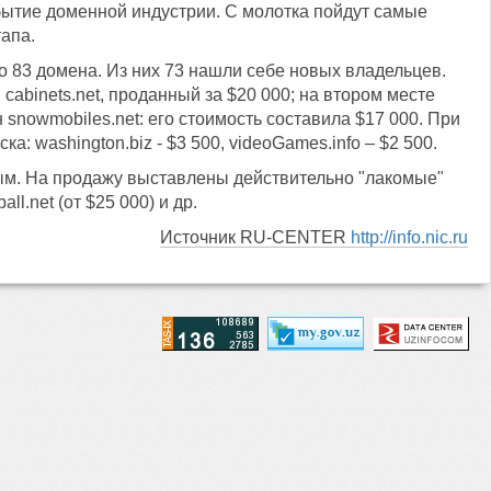
бытие доменной индустрии. С молотка пойдут самые
апа.
о 83 домена. Из них 73 нашли себе новых владельцев.
abinets.net, проданный за $20 000; на втором месте
н snowmobiles.net: его стоимость составила $17 000. При
 washington.biz - $3 500, videoGames.info – $2 500.
вным. На продажу выставлены действительно "лакомые"
l.net (от $25 000) и др.
Источник RU-CENTER
http://info.nic.ru