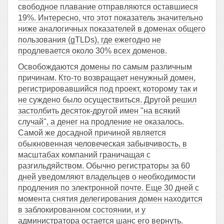
свободное плавание отправляются оставшиеся
19%. Интересно, что этот показатель значительно
ниже аналогичных показателей в доменах общего
пользования (gTLDs), где ежегодно не
продлевается около 30% всех доменов.
Освобождаются домены по самым различным
причинам. Кто-то возвращает ненужный домен,
регистрировавшийся под проект, которому так и
не суждено было осуществиться. Другой решил
застолбить десяток-другой имен "на всякий
случай", а денег на продление не оказалось.
Самой же досадной причиной является
обыкновенная человеческая забывчивость, в
масштабах компаний граничащая с
разгильдяйством. Обычно регистраторы за 60
дней уведомляют владельцев о необходимости
продления по электронной почте. Еще 30 дней с
момента снятия делегирования домен находится
в заблокированном состоянии, и у
администратора остается шанс его вернуть.