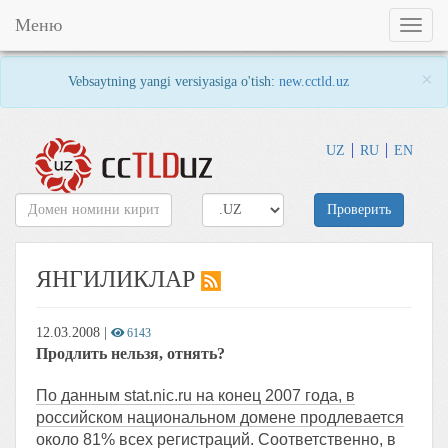
Меню
Toggl
naviga
×
Vebsaytning yangi versiyasiga o'tish:
new.cctld.uz
UZ
RU
EN
Проверить
ЯНГИЛИКЛАР
12.03.2008
|
6143
Продлить нельзя, отнять?
По данным stat.nic.ru на конец 2007 года, в
российском национальном домене продлевается
около 81% всех регистраций. Соответственно, в