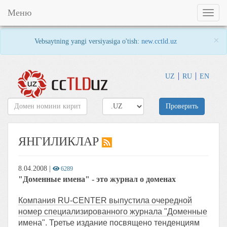
Меню
Toggl
naviga
×
Vebsaytning yangi versiyasiga o'tish:
new.cctld.uz
UZ
RU
EN
Проверить
ЯНГИЛИКЛАР
8.04.2008
|
6289
"Доменные имена" - это журнал о доменах
Компания RU-CENTER выпустила очередной
номер специализированного журнала "Доменные
имена". Третье издание посвящено тенденциям