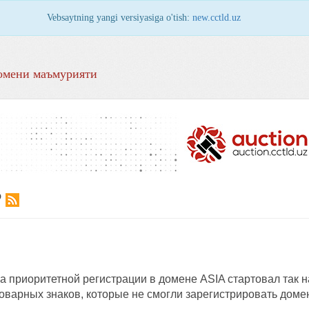
Vebsaytning yangi versiyasiga o'tish:
new.cctld.uz
омени маъмурияти
Р
 приоритетной регистрации в домене ASIA стартовал так н
оварных знаков, которые не смогли зарегистрировать доме