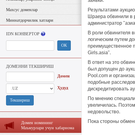
заявки.
Результатами аукци
Махсус доменлар
Шраера обвинили в р
Миннатдорчилик хатлари
администратор "азиа
В роли обвинителя в
IDN КОНВЕРТОР
логическим путем до
ОК
преимущественное пра
Girls.asia".
В ответ на это обвин
ДОМЕННИ ТЕКШИРИШ
был допущен до аукц
Pool.com и организа
Домен
подобные расследова
Ҳудуд
дискредитировать ау
По мнению специалис
Текшириш
увеличилась. Поэтом
недовольство.
Пока стороны обмени
Домен номининг
Маъмурлaри учун хaбaрномa