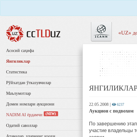
«UZ» д
Aсосий саҳифа
Янгиликлар
Статистика
Рўйхатдан ўтказувчилар
ЯНГИЛИКЛА
Маълумотлар
Домен номлари аукциони
22.05.2008
|
6237
Аукцион с подвохом
(NEW)
NADIM AI ёрдамчи
По завершению этапа
Одатий саволлар
участие владельцы т
Aтамалар, уларнинг изоҳи