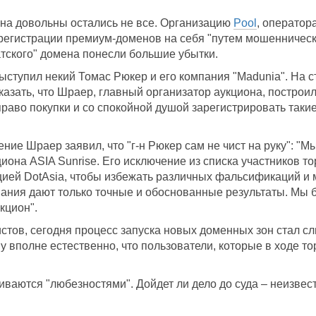
она довольны остались не все. Организацию
Pool
, оператор
егистрации премиум-доменов на себя "путем мошеннических
тского" домена понесли большие убытки.
ыступил некий Томас Рюкер и его компания "Madunia". На 
казать, что Шраер, главный организатор аукциона, построи
во покупки и со спокойной душой зарегистрировать такие "з
ение Шраер заявил, что "г-н Рюкер сам не чист на руку": "М
иона ASIA Sunrise. Его исключение из списка участников 
цией DotAsia, чтобы избежать различных фальсификаций и м
ния дают только точные и обоснованные результаты. Мы б
кцион".
тов, сегодня процесс запуска новых доменных зон стал с
у вполне естественно, что пользователи, которые в ходе 
ваются "любезностями". Дойдет ли дело до суда – неизвест