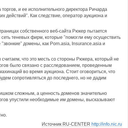
а торгов, и ее исполнительного директора Ричарда
 действий". Как следствие, оператор аукциона и
страницах собственного веб-сайта Рюкер пытается
л сеть теневых фирм, которые "помогли ему осуществить
вонкие" домены, как Porn.asia, Insurance.asia и
ы считаем, что это месть со стороны Рюкера, который не
торгов было связано с расследованием, проведенным
ахинаций во время аукциона. Стоит оговориться, что
удем сопротивляться до последнего, но не дадим
лишком сложным, а ценность доменов значительно
торгов упустили необходимые им домены, высказывают
но.
Источник RU-CENTER
http://info.nic.ru