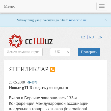
Меню
Toggl
naviga
×
Vebsaytning yangi versiyasiga o'tish:
new.cctld.uz
UZ
RU
EN
Проверить
ЯНГИЛИКЛАР
26.05.2008
|
6073
Новые gTLD: ждать уже недолго
Вчера в Берлине завершилась 133-я
Конференция Международной ассоциации
владельцев товарных знаков (International