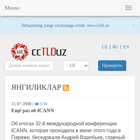
Меню
Toggl
naviga
×
Vebsaytning yangi versiyasiga o'tish:
new.cctld.uz
UZ
RU
EN
Проверить
ЯНГИЛИКЛАР
15.07.2008
|
5738
Ещё раз об ICANN
Об итогах 32-й международной конференции
ICANN, которая проходила в июне этого года в
Париже, беседовали Андрей Воробьев, главный