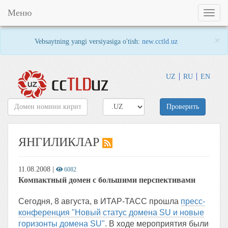
Меню
Toggl
naviga
×
Vebsaytning yangi versiyasiga o'tish:
new.cctld.uz
UZ
RU
EN
Проверить
ЯНГИЛИКЛАР
11.08.2008
|
6082
Компактный домен с большими перспективами
Сегодня, 8 августа, в ИТАР-ТАСС прошла
пресс-
конференция "Новый статус домена SU и новые
горизонты домена SU"
. В ходе мероприятия были