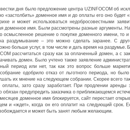
вестки дня было предложение центра UZINFOCOM об искл
о «застолбить» доменное имя и до оплаты его оно будет 
ерихе и может использоваться недобросовестными заяви
я доменное имя. Были рассмотрены разные аргументы. Нап
то осмысленное решение о покупке доменного имени, то и 
на раздумывание – это можно сделать заранее. С друг
ожно больше услуг, в том числе и дать время на раздумье. 
OM рассчитаться сразу как за оплаченный домен, а с зак
лачивать домен. Было учтено также заявление администрат
тный период или нет, так как это вопрос больше маркет
обрание одобрило отказ от льготного периода, но было
ушать их мнение на следующем собрании. Скорее всего так 
 оплаты, зато сразу заработает. При продлении аренды з
р обязан предупредить заказчика о приближающемся истеч
месяцев доменное имя блокируется, сайт перестает откры
ем и «ждет», когда он его оплатит на следующий срок. Е
свобождается и может быть занят любым желающим.