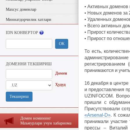
• Активных доменов 
Махсус доменлар
• Новых доменов за 
• Удаленных доменов
Миннатдорчилик хатлари
• Всего активных до
• Прирост количеств
IDN КОНВЕРТОР
• Прирост по отноше
ОК
То есть, количеств
администрирование
регистрированием 
ДОМЕННИ ТЕКШИРИШ
принимаются и учит
Домен
16 декабря в центр
Ҳудуд
и предоставления пр
UZINFOCOM. Вопрос
Текшириш
пришли с обдуманн
Присутствовали сот
«Arsenal-D»
. К сожа
Домен номининг
принимали участие 
Маъмурлaри учун хaбaрномa
прессы – Виталий