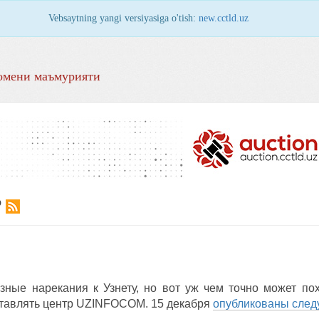
Vebsaytning yangi versiyasiga o'tish:
new.cctld.uz
омени маъмурияти
Р
ные нарекания к Узнету, но вот уж чем точно может похв
ставлять центр UZINFOCOM. 15 декабря
опубликованы сле