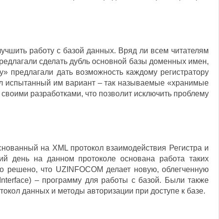
лучшить работу с базой данных. Вряд ли всем читателям
предлагали сделать дубль основной базы доменных имен,
dy» предлагали дать возможность каждому регистратору
ил испытанный им вариант – так называемые «хранимые
 своими разработками, что позволит исключить проблему
снованный на XML протокол взаимодействия Регистра и
ний день на данном протоколе основана работа таких
ыло решено, что UZINFOCOM делает новую, облегченную
Interface) – программу для работы с базой. Были также
окол данных и методы авторизации при доступе к базе.