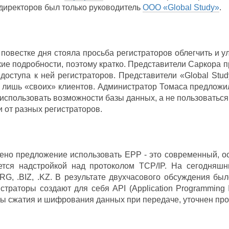
директоров был только руководитель
ООО «Global Study»
.
овестке дня стояла просьба регистраторов облегчить и у
ие подробности, поэтому кратко. Представители Саркора 
доступа к ней регистраторов. Представители «Global Stu
е лишь «своих» клиентов. Администратор Томаса предлож
 использовать возможности базы данных, а не пользоваться
и от разных регистраторов.
ено предложение использовать ЕРР - это современный, о
ется надстройкой над протоколом TCP/IP. На сегодняш
ORG, .BIZ, .KZ. В результате двухчасового обсуждения б
страторы создают для себя API (Application Programming 
 сжатия и шифрования данных при передаче, уточнен прот