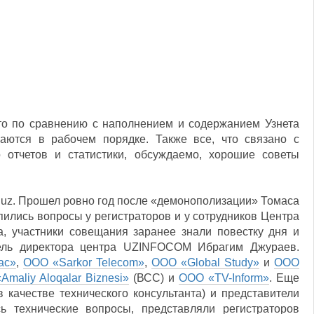
что по сравнению с наполнением и содержанием Узнета
ются в рабочем порядке. Также все, что связано с
 отчетов и статистики, обсуждаемо, хорошие советы
uz. Прошел ровно год после «демонополизации» Томаса
пились вопросы у регистраторов и у сотрудников Центра
участники совещания заранее знали повестку дня и
ель директора центра UZINFOCOM Ибрагим Джураев.
ас»
,
ООО «Sarkor Telecom»
,
ООО «Global Study»
и
ООО
maliy Aloqalar Biznesi»
(ВСС) и
ООО «TV-Inform»
. Еще
качестве технического консультанта) и представители
ь технические вопросы, представляли регистраторов