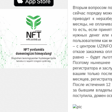
Вторым вопросом по
сейчас порядку можн
приводит к неразб
месяцы, не оплачива
то есть, если приня
нужных денег или 
пользователям как м
– с центром UZINFOC
отказе заказчика оп
равно – будет льго
Поэтому нынешнее с
регистратора и засл
вашим только после
месяцев, регистрато
После истечения 12 
за бывшим владельц
поступила, домен о