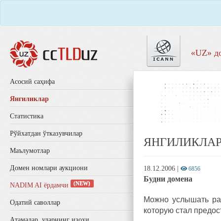
«UZ» д
Aсосий саҳифа
Янгиликлар
Статистика
Рўйхатдан ўтказувчилар
ЯНГИЛИКЛА
Маълумотлар
Домен номлари аукциони
18.12.2006
|
6856
Будни домена
(NEW)
NADIM AI ёрдамчи
Можно услышать раз
Одатий саволлар
которую стал предо
Aтамалар, уларнинг изоҳи