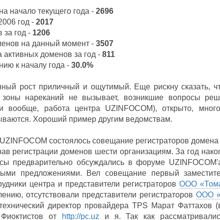
на начало текущего года -
2696
2006 год -
2017
 за год -
1206
менов на данный момент -
3507
а активных доменов за год -
811
нию к началу года -
30.0%
енный рост приличный и ощутимый. Еще рискну сказать, 
 зоны нареканий не вызывает, возникшие вопросы реша
(и вообще, работа центра UZINFOCOM), открыто, много
ываются. Хороший пример другим ведомствам.
е UZINFOCOM состоялось совещание регистраторов домена 
ав регистрации доменов шести организациям. За год нако
ы предварительно обсуждались в форуме UZINFOCOM'a, 
ыми предложениями. Вел совещание первый заместит
рудники центра и представители регистраторов
ООО «Том
лению, отсутствовали представители регистраторов
ООО «A
технический директор провайдера TPS Марат Фаттахов (в 
 Фиоктистов от
http://pc.uz
и я. Так как рассматривалис