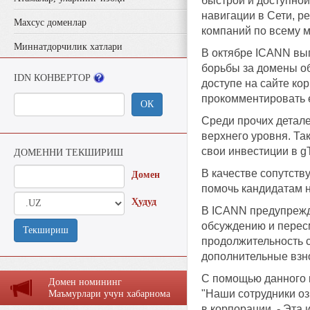
быстрой и доступной
навигации в Сети, р
Махсус доменлар
компаний по всему 
Миннатдорчилик хатлари
В октябре ICANN вы
борьбы за домены об
IDN КОНВЕРТОР
доступе на сайте ко
прокомментировать 
ОК
Среди прочих детале
верхнего уровня. Та
свои инвестиции в g
ДОМЕННИ ТЕКШИРИШ
В качестве сопутств
Домен
помочь кандидатам 
Ҳудуд
В ICANN предупрежд
обсуждению и пересм
Текшириш
продолжительность с
дополнительные взно
С помощью данного к
Домен номининг
"Наши сотрудники оз
Маъмурлaри учун хaбaрномa
в корпорации. - Эта