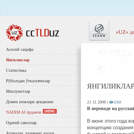
«UZ» д
Aсосий саҳифа
Янгиликлар
Статистика
Рўйхатдан ўтказувчилар
ЯНГИЛИКЛА
Маълумотлар
Домен номлари аукциони
21.11.2008
|
6369
В переводе на русски
(NEW)
NADIM AI ёрдамчи
В июне этого года 
Одатий саволлар
концепцию создания 
Aтамалар, уларнинг изоҳи