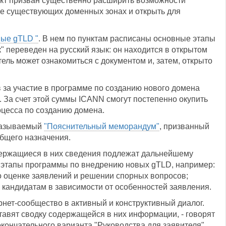
ект призван существенно расширить возможности
же существующих доменных зонах и открыть для
вые gTLD "
. В нем по пунктам расписаны основные этапы
" переведен на русский язык: он находится в открытом
ель может ознакомиться с документом и, затем, открыто
 за участие в программе по созданию нового домена
с. За счет этой суммы ICANN смогут постепенно окупить
оцесса по созданию домена.
 называемый
"Пояснительный меморандум"
, призванный
бщего назначения.
держащиеся в них сведения подлежат дальнейшему
е этапы программы по внедрению новых gTLD, например:
по оценке заявлений и решении спорных вопросов;
 кандидатам в зависимости от особенностей заявления.
нет-сообщество в активный и конструктивный диалог.
тавят сводку содержащейся в них информации, - говорят
кончательного варианта "Руководства для заявителя",