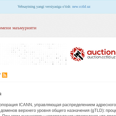
Vebsaytning yangi versiyasiga o'tish:
new.cctld.uz
омени маъмурияти
Р
й
корпорация ICANN, управляющая распределением адресного
доменов верхнего уровня общего назначения (gTLD): проц