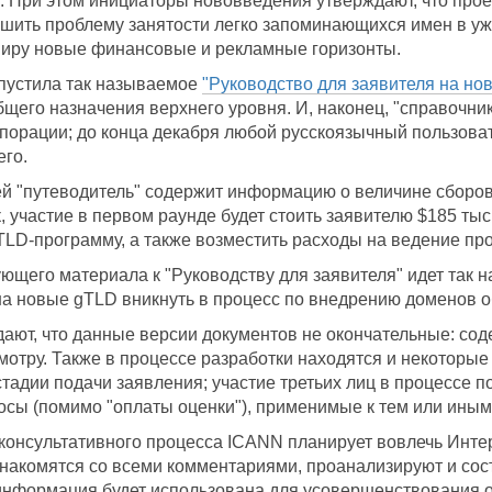
. При этом инициаторы нововведения утверждают, что про
ешить проблему занятости легко запоминающихся имен в у
миру новые финансовые и рекламные горизонты.
пустила так называемое
"Руководство для заявителя на но
щего назначения верхнего уровня. И, наконец, "справочник
рпорации; до конца декабря любой русскоязычный пользоват
его.
й "путеводитель" содержит информацию о величине сборов
к, участие в первом раунде будет стоить заявителю $185 ты
TLD-программу, а также возместить расходы на ведение пр
ующего материала к "Руководству для заявителя" идет так
на новые gTLD вникнуть в процесс по внедрению доменов о
ают, что данные версии документов не окончательные: со
отру. Также в процессе разработки находятся и некоторы
тадии подачи заявления; участие третьих лиц в процессе 
сы (помимо "оплаты оценки"), применимые к тем или иным
онсультативного процесса ICANN планирует вовлечь Интер
накомятся со всеми комментариями, проанализируют и сос
 информация будет использована для усовершенствования о