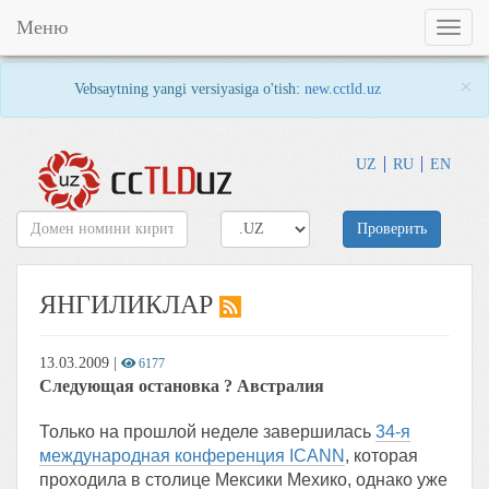
Меню
Toggl
naviga
×
Vebsaytning yangi versiyasiga o'tish:
new.cctld.uz
UZ
RU
EN
Проверить
ЯНГИЛИКЛАР
13.03.2009
|
6177
Следующая остановка ? Австралия
Только на прошлой неделе завершилась
34-я
международная конференция ICANN
, которая
проходила в столице Мексики Мехико, однако уже