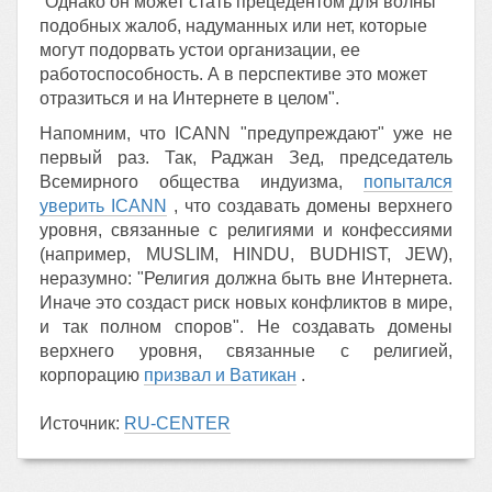
“Однако он может стать прецедентом для волны
подобных жалоб, надуманных или нет, которые
могут подорвать устои организации, ее
работоспособность. А в перспективе это может
отразиться и на Интернете в целом".
Напомним, что ICANN "предупреждают" уже не
первый раз. Так, Раджан Зед, председатель
Всемирного общества индуизма,
попытался
уверить ICANN
, что создавать домены верхнего
уровня, связанные с религиями и конфессиями
(например, MUSLIM, HINDU, BUDHIST, JEW),
неразумно: "Религия должна быть вне Интернета.
Иначе это создаст риск новых конфликтов в мире,
и так полном споров". Не создавать домены
верхнего уровня, связанные с религией,
корпорацию
призвал и Ватикан
.
Источник:
RU-CENTER