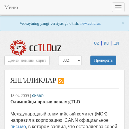
Меню
Toggl
naviga
×
Vebsaytning yangi versiyasiga o'tish:
new.cctld.uz
UZ
RU
EN
Проверить
ЯНГИЛИКЛАР
13.04.2009
|
6860
Олимпийцы против новых gTLD
Международный олимпийский комитет (МОК)
направил в корпорацию ICANN официальное
письмо
, в котором заявил, что оставляет за собой