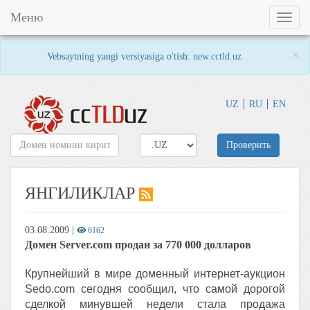
Меню
Toggl
naviga
×
Vebsaytning yangi versiyasiga o'tish:
new.cctld.uz
UZ
RU
EN
Проверить
ЯНГИЛИКЛАР
03.08.2009
|
6162
Домен Server.com продан за 770 000 долларов
Крупнейший в мире доменный интернет-аукцион
Sedo.com сегодня сообщил, что самой дорогой
сделкой минувшей недели стала продажа