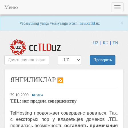
Меню
Toggl
naviga
×
Vebsaytning yangi versiyasiga o'tish:
new.cctld.uz
UZ
RU
EN
Проверить
ЯНГИЛИКЛАР
29.10.2009
|
5854
TEL: нет предела совершенству
TelHosting продолжает совершенствоваться. Так,
с некоторых пор у владельцев доменов .TEL
появилась возможность
оставлять примечания