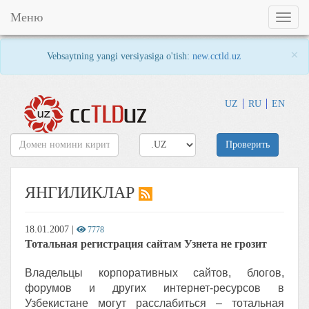
Меню
Toggl
naviga
×
Vebsaytning yangi versiyasiga o'tish:
new.cctld.uz
UZ
RU
EN
Проверить
ЯНГИЛИКЛАР
18.01.2007
|
7778
Тотальная регистрация сайтам Узнета не грозит
Владельцы корпоративных сайтов, блогов,
форумов и других интернет-ресурсов в
Узбекистане могут расслабиться – тотальная