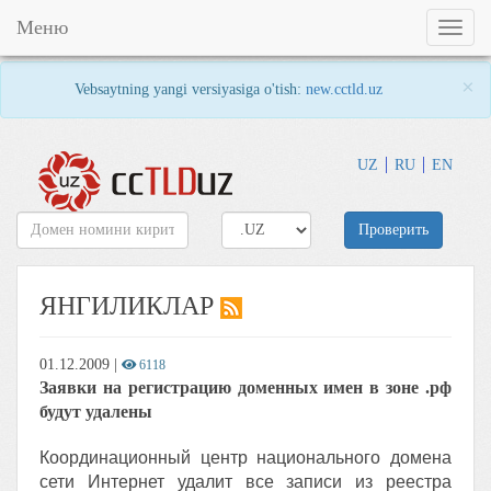
Меню
Toggl
naviga
×
Vebsaytning yangi versiyasiga o'tish:
new.cctld.uz
UZ
RU
EN
Проверить
ЯНГИЛИКЛАР
01.12.2009
|
6118
Заявки на регистрацию доменных имен в зоне .рф
будут удалены
Координационный центр национального домена
сети Интернет удалит все записи из реестра