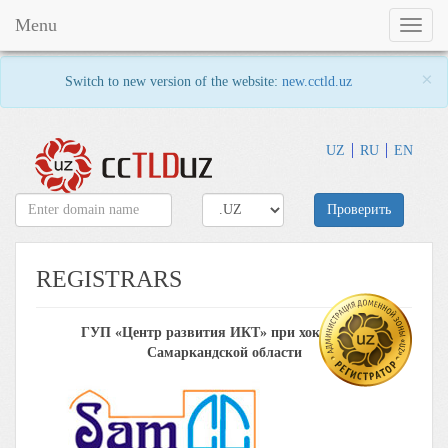
Menu
Toggl
naviga
×
Switch to new version of the website:
new.cctld.uz
UZ
RU
EN
Проверить
REGISTRARS
ГУП «Центр развития ИКТ» при хокимияте
Самаркандской области