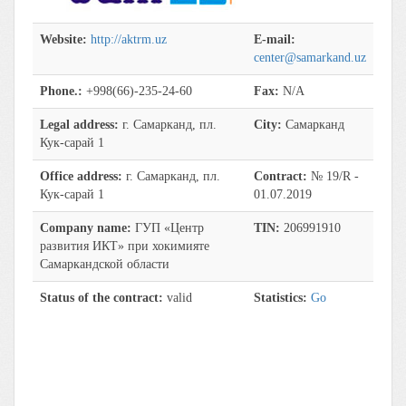
Website:
http://aktrm.uz
E-mail:
center@samarkand.uz
Phone.:
+998(66)-235-24-60
Fax:
N/A
Legal address:
г. Самарканд, пл.
City:
Самарканд
Кук-сарай 1
Office address:
г. Самарканд, пл.
Contract:
№ 19/R -
Кук-сарай 1
01.07.2019
Company name:
ГУП «Центр
TIN:
206991910
развития ИКТ» при хокимияте
Самаркандской области
Status of the contract:
valid
Statistics:
Go