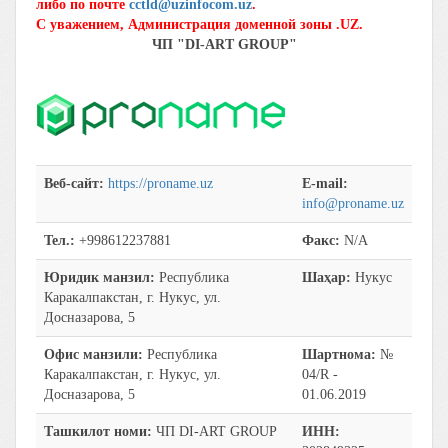
либо по почте
cctld@uzinfocom.uz
.
С уважением, Администрация доменной зоны .UZ.
ЧП "DI-ART GROUP"
Веб-сайт:
https://proname.uz
E-mail:
info@proname.uz
Тел.:
+998612237881
Факс:
N/A
Юридик манзил:
Республика
Шаҳар:
Нукус
Каракалпакстан, г. Нукус, ул.
Досназарова, 5
Офис манзили:
Республика
Шартнома:
№
Каракалпакстан, г. Нукус, ул.
04/R -
Досназарова, 5
01.06.2019
Ташкилот номи:
ЧП DI-ART GROUP
ИНН: