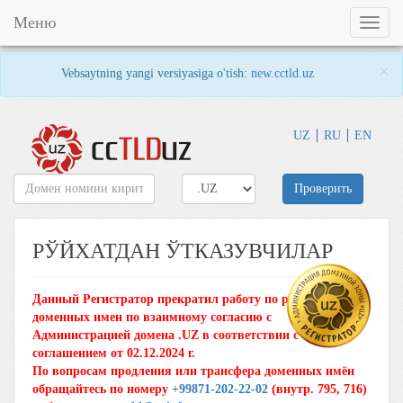
Меню
Toggl
naviga
×
Vebsaytning yangi versiyasiga o'tish:
new.cctld.uz
UZ
RU
EN
Проверить
РЎЙХАТДАН ЎТКАЗУВЧИЛАР
Данный Регистратор прекратил работу по регистрации
доменных имен по взаимному согласию с
Администрацией домена .UZ в соответствии с
соглашением от 02.12.2024 г.
По вопросам продления или трансфера доменных имён
обращайтесь по номеру
+99871-202-22-02
(внутр. 795, 716)