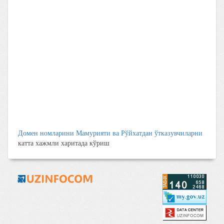
Домен номларини Мамурияти ва Рўйхатдан ўтказувчиларни
катта хажмли харитада кўриш