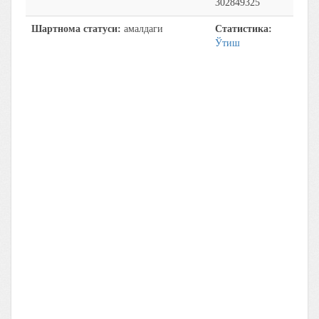
302849325
Шартнома статуси:
амалдаги
Статистика:
Ўтиш