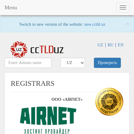
Menu
Toggl
naviga
×
Switch to new version of the website:
new.cctld.uz
UZ
RU
EN
Проверить
REGISTRARS
ООО «AIRNET»