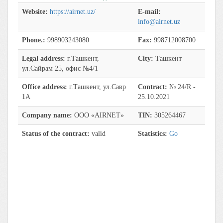
Website:
https://airnet.uz/
E-mail:
info@airnet.uz
Phone.:
998903243080
Fax:
998712008700
Legal address:
г.Ташкент,
City:
Ташкент
ул.Сайрам 25, офис №4/1
Office address:
г.Ташкент, ул.Савр
Contract:
№ 24/R -
1А
25.10.2021
Company name:
ООО «AIRNET»
TIN:
305264467
Status of the contract:
valid
Statistics:
Go