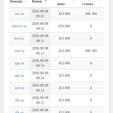
Domain
Конец
цена
ставка
2026.08.08
ace.uz
453.000
498.300
09:02
2026.08.08
labirint.uz
659.000
0
09:11
2026.08.08
bvd.uz
453.000
0
09:11
2026.08.08
mio.uz
453.000
498.300
09:12
2026.08.08
qap.uz
453.000
0
09:13
2026.08.08
upp.uz
453.000
0
09:14
2026.08.08
syd.uz
453.000
0
09:15
2026.08.08
zbb.uz
453.000
0
09:17
2026.08.08
slk.uz
453.000
0