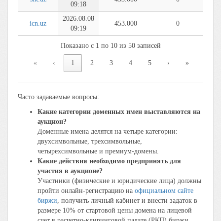
09:18
2026.08.08
icn.uz
453.000
0
09:19
Показано с 1 по 10 из 50 записей
«
‹
1
2
3
4
5
›
»
Часто задаваемые вопросы:
Какие категории доменных имен выставляются на
аукцион?
Доменные имена делятся на четыре категории:
двухсимвольные, трехсимвольные,
четырехсимвольные и премиум-домены.
Какие действия необходимо предпринять для
участия в аукционе?
Участники (физические и юридические лица) должны
пройти онлайн-регистрацию на
официальном сайте
биржи
, получить личный кабинет и внести задаток в
размере 10% от стартовой цены домена на лицевой
счет в расчетно-клиринговой палате (РКП) биржи.