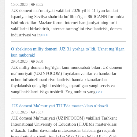
|
15.06.2026
3555
.UZ domeni ma’muriyati vakillari 2026-yil 8–11-iyun kunlari
Ispaniyaning Sevilya shahrida bo‘lib o‘tgan 86-ICANN forumida
ishtirok etdilar. Mazkur forum internet hamjamiyatining turli
vakillarini birlashtirib, internet tarmog‘ini rivojlantirish, domen
industriyasi va in
>>>
O‘zbekiston milliy domeni .UZ 31 yoshga to‘ldi. Uznet tug‘ilgan
kun muborak!
|
29.04.2026
6850
.UZ milliy domeni tug‘ilgan kuni munosabati bilan .UZ domeni
ma’muriyati (UZINFOCOM) foydalanuvchilar va hamkorlar
uchun infratuzilmani rivojlantirish hamda xizmatlardan
foydalanish qulayligini oshirishga qaratilgan yangi servis va
yangilanishlarni ishga tushirdi. Eng muhim yang
>>>
.UZ domeni Ma’muriyati TIUEda master-klass o‘tkazdi
|
27.03.2026
7557
.UZ domeni Ma’muriyati (UZINFOCOM) vakillari Tashkent
International University of Education (TIUE)da master-klass
o‘tkazdi. Tadbir davomida mutaxassislar talabalarga raqamli
texnologiyalar rivoji, jumladan Web 2.0 va Web 3.0 ga o‘tish