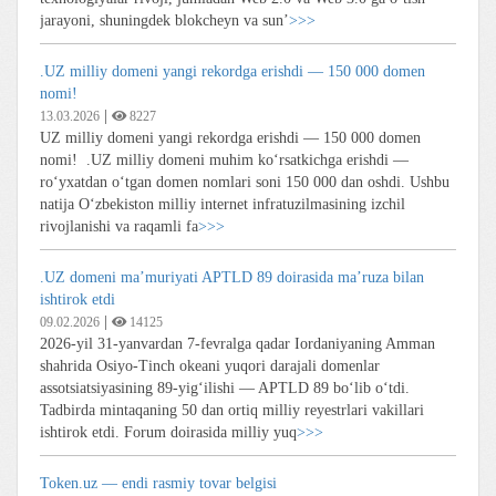
jarayoni, shuningdek blokcheyn va sun’
>>>
.UZ milliy domeni yangi rekordga erishdi — 150 000 domen
nomi!
|
13.03.2026
8227
UZ milliy domeni yangi rekordga erishdi — 150 000 domen
nomi! ️️️ .UZ milliy domeni muhim ko‘rsatkichga erishdi —
ro‘yxatdan o‘tgan domen nomlari soni 150 000 dan oshdi. Ushbu
natija O‘zbekiston milliy internet infratuzilmasining izchil
rivojlanishi va raqamli fa
>>>
.UZ domeni ma’muriyati APTLD 89 doirasida ma’ruza bilan
ishtirok etdi
|
09.02.2026
14125
2026-yil 31-yanvardan 7-fevralga qadar Iordaniyaning Amman
shahrida Osiyo-Tinch okeani yuqori darajali domenlar
assotsiatsiyasining 89-yig‘ilishi — APTLD 89 bo‘lib o‘tdi.
Tadbirda mintaqaning 50 dan ortiq milliy reyestrlari vakillari
ishtirok etdi. Forum doirasida milliy yuq
>>>
Token.uz — endi rasmiy tovar belgisi