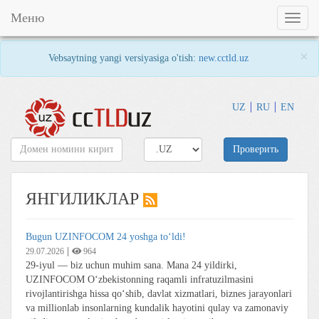
Меню
Toggl
naviga
×
Vebsaytning yangi versiyasiga o'tish:
new.cctld.uz
UZ
RU
EN
Проверить
ЯНГИЛИКЛАР
Bugun UZINFOCOM 24 yoshga to‘ldi!
|
29.07.2026
964
29-iyul — biz uchun muhim sana. Mana 24 yildirki,
UZINFOCOM O‘zbekistonning raqamli infratuzilmasini
rivojlantirishga hissa qo‘shib, davlat xizmatlari, biznes jarayonlari
va millionlab insonlarning kundalik hayotini qulay va zamonaviy