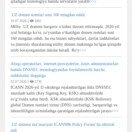
qiladigan texnologiya hamda servislarni yaratib
>>>
.UZ domen nomlari soni 160 mingdan oshdi
|
16.07.2026
1861
Milliy .UZ domeni barqaror o'sishni davom ettirmoqda. 2026-yil
iyul holatiga ko'ra, ro'yxatdan o'tkazilgan domen nomlari soni
160 mingdan oshdi, bu esa biznes subyektlari, davlat tashkilotlari
va jismoniy shaxslarning milliy domen makoniga bo'lgan qiziqishi
ortib borayotganidan dalolat beradi. Ro'y
>>>
Aloqa operatorlari, internet-provayderlar, tizim administratorlari
hamda DNSSEC texnologiyasidan foydalanuvchi barcha
tashkilotlar diqqatiga
|
02.07.2026
2736
ICANN 2026-yil 11-oktabrga rejalashtirilgan ildiz DNSSEC
imzolash kaliti (Key Signing Key, KSK) almashtirilishi
toʻgʻrisida xabar berdi. KSK almashtirilishi (KSK Rollover)
global Domen nomlari tizimi (DNS) xavfsizligi, barqarorligi va
ishonchliligini ta'minlashga qaratilgan rejalashtirilgan jarayo
>>>
.UZ domeni ma’muriyati ICANN86 Policy Forum’da ishtirok
etdi