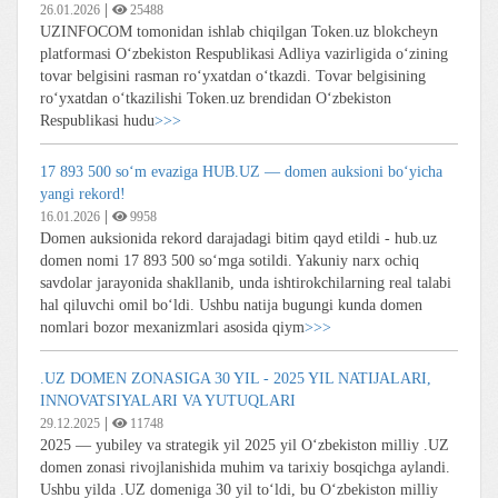
|
26.01.2026
25488
UZINFOCOM tomonidan ishlab chiqilgan Token.uz blokcheyn
platformasi O‘zbekiston Respublikasi Adliya vazirligida o‘zining
tovar belgisini rasman ro‘yxatdan o‘tkazdi. Tovar belgisining
ro‘yxatdan o‘tkazilishi Token.uz brendidan O‘zbekiston
Respublikasi hudu
>>>
17 893 500 so‘m evaziga HUB.UZ — domen auksioni bo‘yicha
yangi rekord!
|
16.01.2026
9958
Domen auksionida rekord darajadagi bitim qayd etildi - hub.uz
domen nomi 17 893 500 so‘mga sotildi. Yakuniy narx ochiq
savdolar jarayonida shakllanib, unda ishtirokchilarning real talabi
hal qiluvchi omil bo‘ldi. Ushbu natija bugungi kunda domen
nomlari bozor mexanizmlari asosida qiym
>>>
.UZ DOMEN ZONASIGA 30 YIL - 2025 YIL NATIJALARI,
INNOVATSIYALARI VA YUTUQLARI
|
29.12.2025
11748
2025 — yubiley va strategik yil 2025 yil Oʻzbekiston milliy .UZ
domen zonasi rivojlanishida muhim va tarixiy bosqichga aylandi.
Ushbu yilda .UZ domeniga 30 yil toʻldi, bu Oʻzbekiston milliy