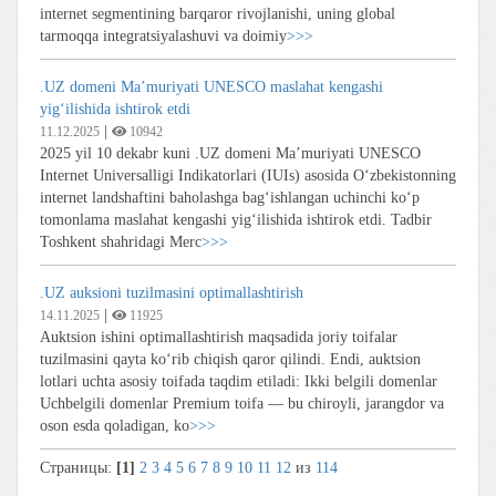
internet segmentining barqaror rivojlanishi, uning global
tarmoqqa integratsiyalashuvi va doimiy
>>>
.UZ domeni Ma’muriyati UNESCO maslahat kengashi
yig‘ilishida ishtirok etdi
|
11.12.2025
10942
2025 yil 10 dekabr kuni .UZ domeni Ma’muriyati UNESCO
Internet Universalligi Indikatorlari (IUIs) asosida O‘zbekistonning
internet landshaftini baholashga bag‘ishlangan uchinchi ko‘p
tomonlama maslahat kengashi yig‘ilishida ishtirok etdi. Tadbir
Toshkent shahridagi Merc
>>>
.UZ auksioni tuzilmasini optimallashtirish
|
14.11.2025
11925
Auktsion ishini optimallashtirish maqsadida joriy toifalar
tuzilmasini qayta ko‘rib chiqish qaror qilindi. Endi, auktsion
lotlari uchta asosiy toifada taqdim etiladi: Ikki belgili domenlar
Uchbelgili domenlar Premium toifa — bu chiroyli, jarangdor va
oson esda qoladigan, ko
>>>
Страницы:
[1]
2
3
4
5
6
7
8
9
10
11
12
из
114