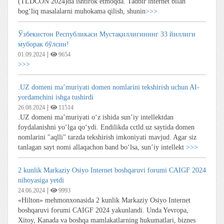
(TLDCON 2024)da ishtirok etmoqda. Tadbir internet bilan
bog‘liq masalalarni muhokama qilish, shunin
>>>
Ўзбекистон Республикаси Мустақиллигининг 33 йиллиги
муборак бўлсин!
|
01.09.2024
9654
>>>
.UZ domeni ma’muriyati domen nomlarini tekshirish uchun AI-
yordamchini ishga tushirdi
|
26.08.2024
11514
.UZ domeni ma’muriyati o‘z ishida sun’iy intellektdan
foydalanishni yo‘lga qo‘ydi. Endilikda cctld.uz saytida domen
nomlarini "aqlli" tarzda tekshirish imkoniyati mavjud. Agar siz
tanlagan sayt nomi allaqachon band bo‘lsa, sun’iy intellekt
>>>
2 kunlik Markaziy Osiyo Internet boshqaruvi forumi CAIGF 2024
nihoyasiga yetdi
|
24.06.2024
9993
«Hilton» mehmonxonasida 2 kunlik Markaziy Osiyo Internet
boshqaruvi forumi CAIGF 2024 yakunlandi. Unda Yevropa,
Xitoy, Kanada va boshqa mamlakatlarning hukumatlari, biznes