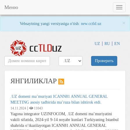
Меню
Toggl
naviga
×
Vebsaytning yangi versiyasiga o'tish:
new.cctld.uz
UZ
RU
EN
Проверить
ЯНГИЛИКЛАР
.UZ domeni ma’muriyati ICANN81 ANNUAL GENERAL
MEETING asosiy tadbirida ma’ruza bilan ishtirok etdi.
|
14.11.2024
11043
Yagona integrator UZINFOCOM, .UZ domeni ma’muriyatini
vakili sifatida, 2024-yil 9-14 noyabr kunlari Turkiyaning Istanbul
shahrida o‘tkazilayotgan ICANN81 ANNUAL GENERAL