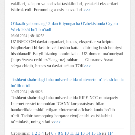
vakillari, xalqaro va nodavlat tashkilotlari, yetakchi ekspertlari
ishtirok etdi. Forumning asosiy mavzulari:
>>>
O'tkazib yubormang! 3-dan 6-iyungacha O'zbekistonda Crypto
Week 2024 bo'lib o'tadi
|
06.06.2024
10253
UZINFOCOM davlat organlari, biznes, ekspertlar va kripto-
ishqibozlarni birlashtiruvchi ushbu katta tadbirning bosh homiysi
hisoblanadi! Bu yil bizning nomimizdan .UZ domeni ma'muriyati
(https://www.cctld.uz/?lang=uz) rahbari — Gimranov Asxat
so'zga chiqib, biznes va davlat uchun TOK
>>>
Toshkent shahridagi Inha universitetida «Internetni o‘lchash kuni»
bo‘lib o‘tdi.
|
30.05.2024
9826
Toshkent shahridagi Inha universitetida RIPE NCC mintaqaviy
Internet reestri tomonidan ICANN korporatsiyasi bilan
hamkorlikda tashkil etilgan «Internetni o‘lchash kuni» bo‘lib
o‘tdi. Tadbir tarmoqning barqaror rivojlanishi va ishlashini
taʼminlash, uning sifati v
>>>
Страницы:
1
2
3
4
[5]
6
7
8
9
10
11
12
13
14
15
16
из
114