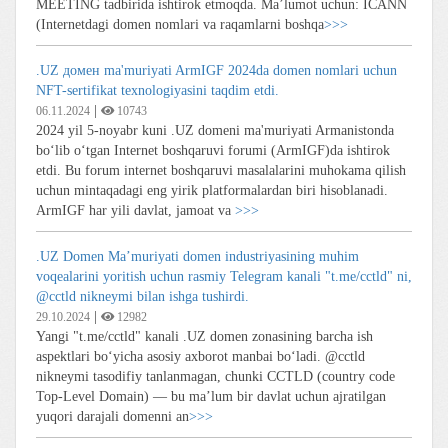
MEETING tadbirida ishtirok etmoqda. Ma’lumot uchun: ICANN
(Internetdagi domen nomlari va raqamlarni boshqa
>>>
.UZ домен ma'muriyati ArmIGF 2024da domen nomlari uchun
NFT-sertifikat texnologiyasini taqdim etdi.
|
06.11.2024
10743
2024 yil 5-noyabr kuni .UZ domeni ma'muriyati Armanistonda
bo‘lib o‘tgan Internet boshqaruvi forumi (ArmIGF)da ishtirok
etdi. Bu forum internet boshqaruvi masalalarini muhokama qilish
uchun mintaqadagi eng yirik platformalardan biri hisoblanadi.
ArmIGF har yili davlat, jamoat va
>>>
.UZ Domen Ma’muriyati domen industriyasining muhim
voqealarini yoritish uchun rasmiy Telegram kanali "t.me/cctld" ni,
@cctld nikneymi bilan ishga tushirdi.
|
29.10.2024
12982
Yangi "t.me/cctld" kanali .UZ domen zonasining barcha ish
aspektlari bo‘yicha asosiy axborot manbai bo‘ladi. @cctld
nikneymi tasodifiy tanlanmagan, chunki CCTLD (country code
Top-Level Domain) — bu ma’lum bir davlat uchun ajratilgan
yuqori darajali domenni an
>>>