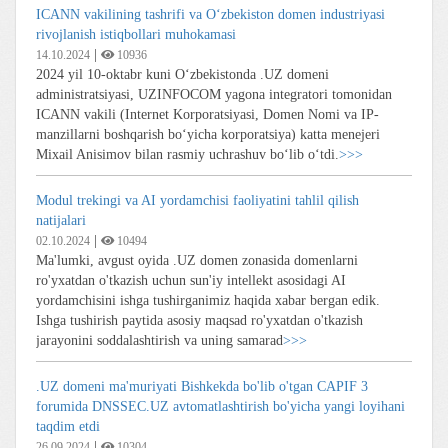
ICANN vakilining tashrifi va O‘zbekiston domen industriyasi
rivojlanish istiqbollari muhokamasi
|
14.10.2024
10936
2024 yil 10-oktabr kuni O‘zbekistonda .UZ domeni
administratsiyasi, UZINFOCOM yagona integratori tomonidan
ICANN vakili (Internet Korporatsiyasi, Domen Nomi va IP-
manzillarni boshqarish bo‘yicha korporatsiya) katta menejeri
Mixail Anisimov bilan rasmiy uchrashuv bo‘lib o‘tdi.
>>>
Modul trekingi va AI yordamchisi faoliyatini tahlil qilish
natijalari
|
02.10.2024
10494
Ma'lumki, avgust oyida .UZ domen zonasida domenlarni
ro'yxatdan o'tkazish uchun sun'iy intellekt asosidagi AI
yordamchisini ishga tushirganimiz haqida xabar bergan edik.
Ishga tushirish paytida asosiy maqsad ro'yxatdan o'tkazish
jarayonini soddalashtirish va uning samarad
>>>
.UZ domeni ma'muriyati Bishkekda bo'lib o'tgan CAPIF 3
forumida DNSSEC.UZ avtomatlashtirish bo'yicha yangi loyihani
taqdim etdi
|
26.09.2024
10304