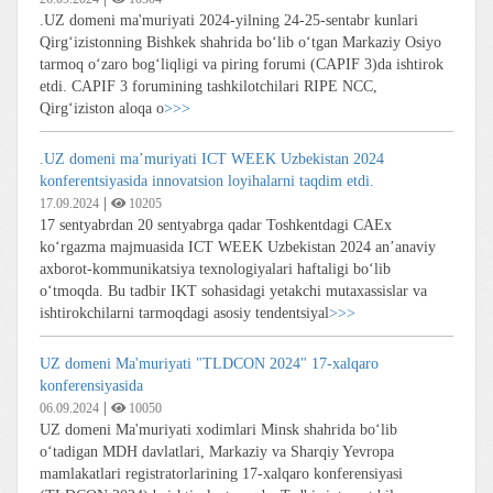
.UZ domeni ma'muriyati 2024-yilning 24-25-sentabr kunlari
Qirg‘izistonning Bishkek shahrida bo‘lib o‘tgan Markaziy Osiyo
tarmoq o‘zaro bog‘liqligi va piring forumi (CAPIF 3)da ishtirok
etdi. CAPIF 3 forumining tashkilotchilari RIPE NCC,
Qirg‘iziston aloqa o
>>>
.UZ domeni ma’muriyati ICT WEEK Uzbekistan 2024
konferentsiyasida innovatsion loyihalarni taqdim etdi.
|
17.09.2024
10205
17 sentyabrdan 20 sentyabrga qadar Toshkentdagi CAEx
ko‘rgazma majmuasida ICT WEEK Uzbekistan 2024 an’anaviy
axborot-kommunikatsiya texnologiyalari haftaligi bo‘lib
o‘tmoqda. Bu tadbir IKT sohasidagi yetakchi mutaxassislar va
ishtirokchilarni tarmoqdagi asosiy tendentsiyal
>>>
UZ domeni Ma'muriyati "TLDCON 2024" 17-xalqaro
konferensiyasida
|
06.09.2024
10050
UZ domeni Ma'muriyati xodimlari Minsk shahrida bo‘lib
o‘tadigan MDH davlatlari, Markaziy va Sharqiy Yevropa
mamlakatlari registratorlarining 17-xalqaro konferensiyasi