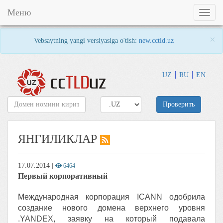
Меню
Toggl
naviga
×
Vebsaytning yangi versiyasiga o'tish:
new.cctld.uz
UZ
RU
EN
Проверить
ЯНГИЛИКЛАР
17.07.2014
|
6464
Первый корпоративный
Международная корпорация ICANN одобрила
создание нового домена верхнего уровня
.YANDEX, заявку на который подавала