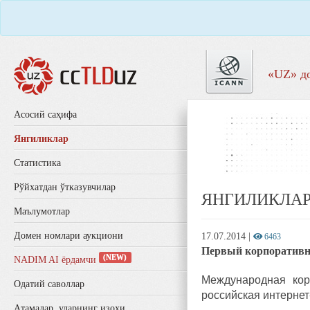
«UZ» д
Aсосий саҳифа
Янгиликлар
Статистика
Рўйхатдан ўтказувчилар
ЯНГИЛИКЛА
Маълумотлар
Домен номлари аукциони
17.07.2014
|
6463
Первый корпоратив
(NEW)
NADIM AI ёрдамчи
Международная кор
Одатий саволлар
российская интернет
Aтамалар, уларнинг изоҳи