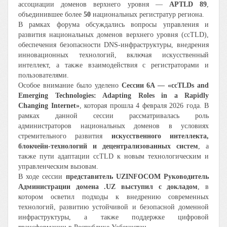
ассоциации доменов верхнего уровня —
APTLD 89
,
объединившее более
50
национальных регистратур региона.
В рамках форума обсуждались вопросы управления и
развития национальных доменов верхнего уровня (ccTLD),
обеспечения безопасности DNS-инфраструктуры, внедрения
инновационных технологий, включая искусственный
интеллект, а также взаимодействия с регистраторами и
пользователями.
Особое внимание было уделено
Сессии 6A — «ccTLDs and
Emerging Technologies: Adapting Roles in a Rapidly
Changing Internet»
, которая прошла 4 февраля 2026 года. В
рамках данной сессии рассматривалась роль
администраторов национальных доменов в условиях
стремительного развития
искусственного интеллекта,
блокчейн-технологий и децентрализованных систем
, а
также пути адаптации ccTLD к новым технологическим и
управленческим вызовам.
В ходе сессии
представитель UZINFOCOM Руководитель
Администрации домена .UZ выступил с докладом
, в
котором осветил подходы к внедрению современных
технологий, развитию устойчивой и безопасной доменной
инфраструктуры, а также поддержке цифровой