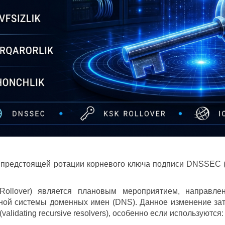
 предстоящей ротации корневого ключа подписи
DNSSEC
llover) является плановым мероприятием, направлен
ной системы доменных имен (DNS). Данное изменение за
lidating recursive resolvers), особенно если используются: