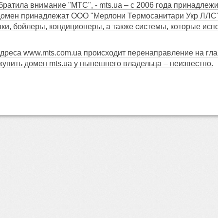
братила внимание "МТС", - mts.ua – с 2006 года принадлеж
домен принадлежат ООО "Мерлони Термосанитари Укр ЛЛС" (
нки, бойлеры, кондиционеры, а также системы, которые исп
адреса www.mts.com.ua происходит перенаправление на гл
упить домен mts.ua у нынешнего владельца – неизвестно.