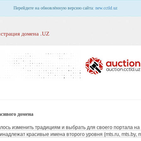
Перейдите на обновлённую версию сайта:
new.cctld.uz
страция домена .UZ
асивого домена
сь изменить традициям и выбрать для своего портала на Ук
инадлежат красивые имена второго уровня (mts.ru, mts.by, m