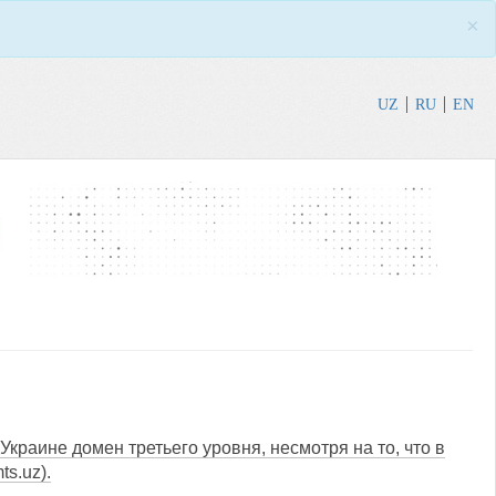
×
UZ
RU
EN
раине домен третьего уровня, несмотря на то, что в
ts.uz).