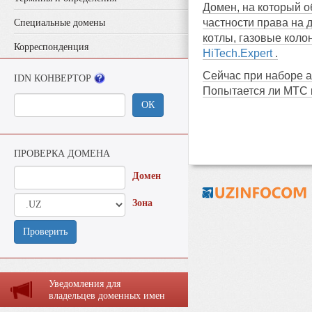
Домен, на который о
частности права на 
Специальные домены
котлы, газовые коло
Корреспонденция
HiTech.Expert
.
Сейчас при наборе 
IDN КОНВЕРТОР
Попытается ли МТС к
ОК
ПРОВЕРКА ДОМЕНА
Домен
Зона
Проверить
Уведомления для
владельцев доменных имен