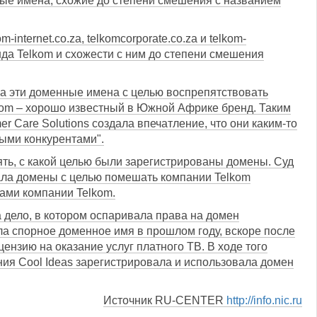
ные имена, схожие до степени смешения с названием
internet.co.za, telkomcorporate.co.za и telkom-
нда Telkom и схожести с ним до степени смешения
ла эти доменные имена с целью воспрепятствовать
lkom – хорошо известный в Южной Африке бренд. Таким
Care Solutions создала впечатление, что они каким-то
ыми конкурентами".
ять, с какой целью были зарегистрированы домены. Суд
вала домены с целью помешать компании Telkom
ами компании Telkom.
 дело, в котором оспаривала права на домен
вала спорное доменное имя в прошлом году, вскоре после
цензию на оказание услуг платного ТВ. В ходе того
ания Cool Ideas зарегистрировала и использовала домен
Источник RU-CENTER
http://info.nic.ru