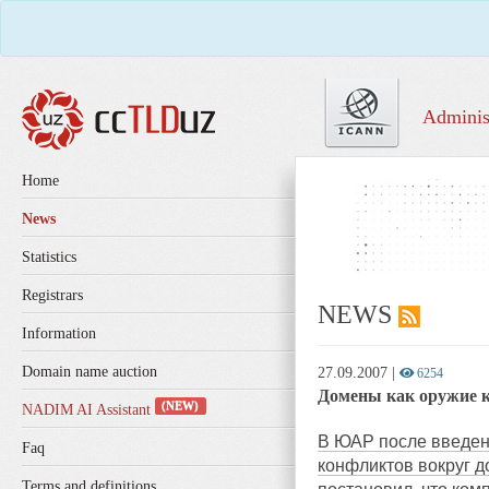
Adminis
Home
News
Statistics
Registrars
NEWS
Information
Domain name auction
27.09.2007
|
6254
Домены как оружие 
(NEW)
NADIM AI Assistant
В ЮАР после введен
Faq
конфликтов вокруг д
Terms and definitions