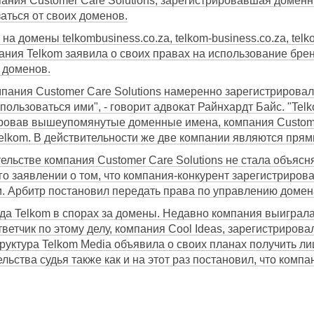
пания Customer Care Solutions, зарегистрировавшая домен
заться от своих доменов.
 домены telkombusiness.co.za, telkom-business.co.za, telkom-
мпания Telkom заявила о своих правах на использование бре
 доменов.
мпания Customer Care Solutions намеренно зарегистрирова
пользоваться ими", - говорит адвокат Райнхардт Байс. "Te
ровав вышеупомянутые доменные имена, компания Customer 
elkom. В действительности же две компании являются прям
ельстве компания Customer Care Solutions не стала объясн
го заявлении о том, что компания-конкурент зарегистриро
. Арбитр постановил передать права по управлению домен
да Telkom в спорах за домены. Недавно компания выиграла
Ответчик по этому делу, компания Cool Ideas, зарегистриро
труктура Telkom Media объявила о своих планах получить ли
льства судья также как и на этот раз постановил, что комп