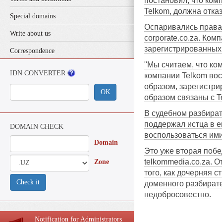
постановил, что ком
Telkom, должна отка
Special domains
Оспаривались права на
Write about us
corporate.co.za. Ко
зарегистрированных
Correspondence
"Мы считаем, что ко
IDN CONVERTER
компании Telkom вос
образом, зарегистри
ОК
образом связаны с T
В судебном разбират
поддержал истца в е
DOMAIN CHECK
воспользоваться ими
Domain
Это уже вторая побе
telkommedia.co.za. 
Zone
того, как дочерняя с
Check it
доменного разбирате
недобросовестно.
Notification for Administrators