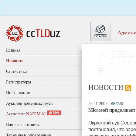
Админи
Главная
Новости
Статистика
Регистраторы
НОВОСТИ
Информация
Аукцион доменных имён
23.11.2007
|
5880
Microsoft продолжает
(NEW)
Ассистент NADIM AI
Окружной суд Северн
Вопросы и ответы
постановил, что зар
Термины и определения