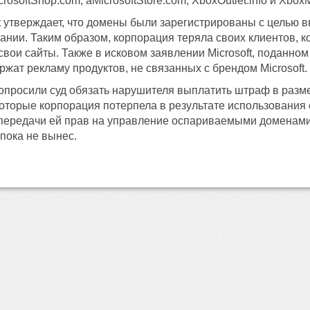
rosoftShop.com, aMicrosoftStore.com, XboxOutlet.info и XboxM
t утверждает, что домены были зарегистрированы с целью 
ании. Таким образом, корпорация теряла своих клиентов,
вои сайты. Также в исковом заявлении Microsoft, поданном в
ржат рекламу продуктов, не связанных с брендом Microsoft.
попросили суд обязать нарушителя выплатить штраф в разме
которые корпорация потерпела в результате использования
 передачи ей прав на управление оспариваемыми доменами
пока не вынес.