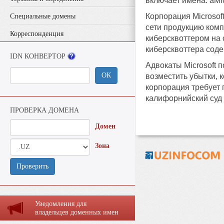
включает имена: aMic
Корпорация Microsof
Специальные домены
сети продукцию комп
Корреспонденция
киберсквоттером на с
киберсквоттера соде
IDN КОНВЕРТОР
Адвокаты Microsoft 
ОК
возместить убытки, 
корпорация требует
калифорнийский суд 
ПРОВЕРКА ДОМЕНА
Домен
Зона
Проверить
Уведомления для
владельцев доменных имен