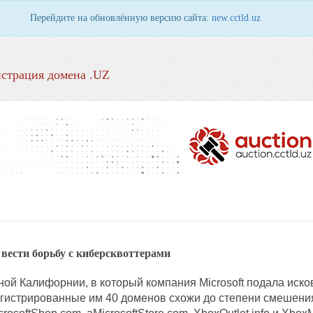
Перейдите на обновлённую версию сайта:
new.cctld.uz
страция домена .UZ
 вести борьбу с киберсквоттерами
ой Калифорнии, в который компания Microsoft подала иско
егистрированные им 40 доменов схожи до степени смешения