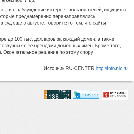
arket.mobi и др.
ввести в заблуждение интернет-пользователей, ищущих в
 которые преднамеренно перенаправлялись
 суд еще в августе, говорится о том, что сайты
ре до 100 тыс. долларов за каждый домен, а также
 созвучных с ее брендами доменных имен. Кроме того,
. Окончательное решение по этому спору
Источник RU-CENTER
http://info.nic.ru