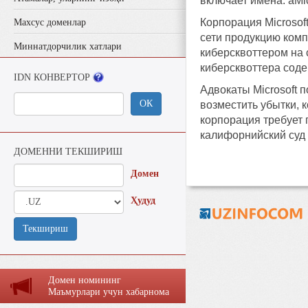
включает имена: aMic
Корпорация Microsof
Махсус доменлар
сети продукцию комп
Миннатдорчилик хатлари
киберсквоттером на с
киберсквоттера соде
IDN КОНВЕРТОР
Адвокаты Microsoft 
ОК
возместить убытки, 
корпорация требует
калифорнийский суд 
ДОМЕННИ ТЕКШИРИШ
Домен
Ҳудуд
Текшириш
Домен номининг
Маъмурлaри учун хaбaрномa