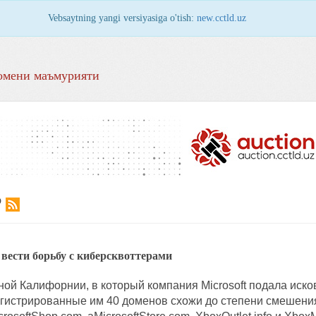
Vebsaytning yangi versiyasiga o'tish:
new.cctld.uz
омени маъмурияти
Р
 вести борьбу с киберсквоттерами
ой Калифорнии, в который компания Microsoft подала иско
егистрированные им 40 доменов схожи до степени смешения