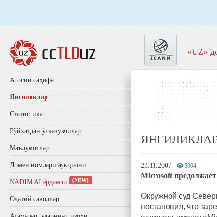
«UZ» д
Aсосий саҳифа
Янгиликлар
Статистика
Рўйхатдан ўтказувчилар
ЯНГИЛИКЛА
Маълумотлар
Домен номлари аукциони
23.11.2007
|
5904
Microsoft продолжает
(NEW)
NADIM AI ёрдамчи
Окружной суд Северн
Одатий саволлар
постановил, что зар
Aтамалар, уларнинг изоҳи