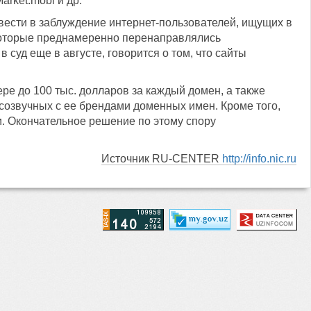
arket.mobi и др.
ввести в заблуждение интернет-пользователей, ищущих в
 которые преднамеренно перенаправлялись
 суд еще в августе, говорится о том, что сайты
ре до 100 тыс. долларов за каждый домен, а также
 созвучных с ее брендами доменных имен. Кроме того,
. Окончательное решение по этому спору
Источник RU-CENTER
http://info.nic.ru