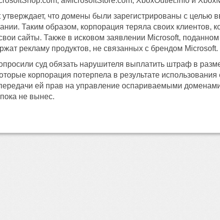
rosoftShop.com, aMicrosoftStore.com, XboxOutlet.info и XboxM
t утверждает, что домены были зарегистрированы с целью 
ании. Таким образом, корпорация теряла своих клиентов,
вои сайты. Также в исковом заявлении Microsoft, поданном в
ржат рекламу продуктов, не связанных с брендом Microsoft.
попросили суд обязать нарушителя выплатить штраф в разме
которые корпорация потерпела в результате использования
 передачи ей прав на управление оспариваемыми доменами
пока не вынес.