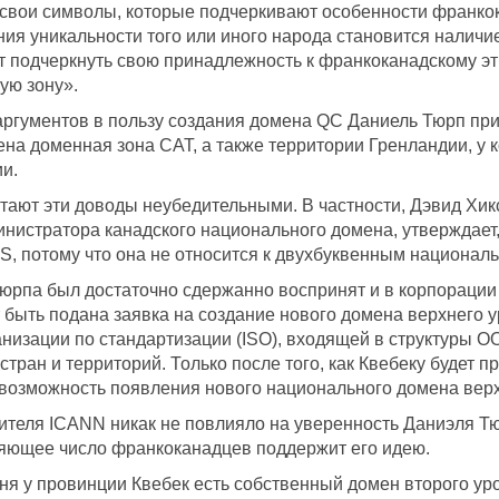
 свои символы, которые подчеркивают особенности франкок
ия уникальности того или иного народа становится наличие
т подчеркнуть свою принадлежность к франкоканадскому этн
ую зону».
аргументов в пользу создания домена QC Даниель Тюрп пр
на доменная зона CAT, а также территории Гренландии, у ко
ии.
тают эти доводы неубедительными. В частности, Дэвид Хикс
нистратора канадского национального домена, утверждает,
S, потому что она не относится к двухбуквенным национа
рпа был достаточно сдержанно воспринят и в корпорации 
т быть подана заявка на создание нового домена верхнего 
изации по стандартизации (ISO), входящей в структуры ОО
стран и территорий. Только после того, как Квебеку будет
возможность появления нового национального домена верх
ителя ICANN никак не повлияло на уверенность Даниэля Т
ляющее число франкоканадцев поддержит его идею.
ня у провинции Квебек есть собственный домен второго ур