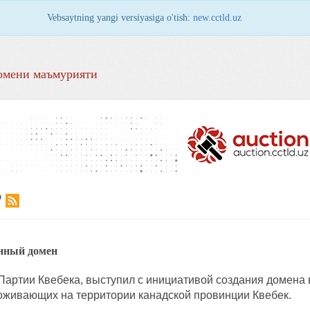
Vebsaytning yangi versiyasiga o'tish:
new.cctld.uz
омени маъмурияти
Р
енный домен
Партии Квебека, выступил с инициативой создания домена 
оживающих на территории канадской провинции Квебек.