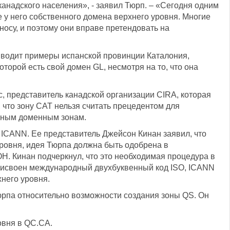
анадского населения», - заявил Тюрп. – «Сегодня одним
 у него собственного домена верхнего уровня. Многие
осу, и поэтому они вправе претендовать на
иводит примеры испанской провинции Каталония,
торой есть свой домен GL, несмотря на то, что она
, представитель канадской организации CIRA, которая
 что зону CAT нельзя считать прецедентом для
льным доменным зонам.
ICANN. Ее представитель Джейсон Кинан заявил, что
уровня, идея Тюрпа должна быть одобрена в
Н. Кинан подчеркнул, что это необходимая процедура в
 присвоен международный двухбуквенный код ISO, ICANN
него уровня.
юрпа относительно возможности создания зоны QS. Он
овня в QС.CA.