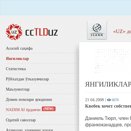
«UZ» д
Aсосий саҳифа
Янгиликлар
Статистика
Рўйхатдан ўтказувчилар
ЯНГИЛИКЛА
Маълумотлар
Домен номлари аукциони
21.04.2008
|
6070
Квебек хочет собств
(NEW)
NADIM AI ёрдамчи
Даниель Тюрп, член 
Одатий саволлар
франкоканадцев, пр
Aтамалар, уларнинг изоҳи