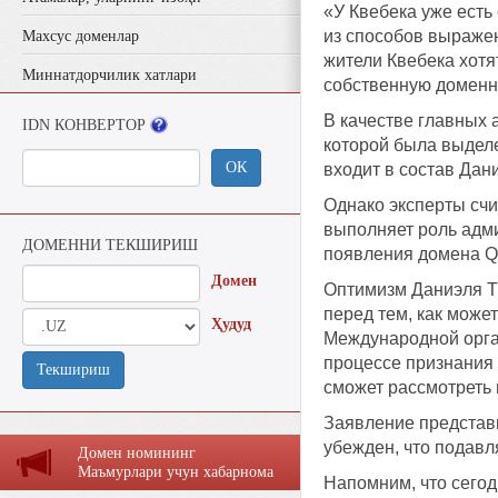
«У Квебека уже есть
из способов выражен
Махсус доменлар
жители Квебека хотя
Миннатдорчилик хатлари
собственную доменн
В качестве главных 
IDN КОНВЕРТОР
которой была выделе
ОК
входит в состав Дан
Однако эксперты счи
выполняет роль адми
ДОМЕННИ ТЕКШИРИШ
появления домена Q
Домен
Оптимизм Даниэля Тю
перед тем, как може
Ҳудуд
Международной орган
процессе признания 
Текшириш
сможет рассмотреть 
Заявление представ
убежден, что подав
Домен номининг
Маъмурлaри учун хaбaрномa
Напомним, что сегод