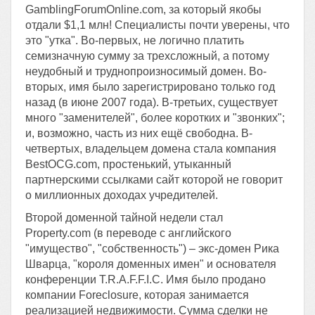
GamblingForumOnline.com, за который якобы
отдали $1,1 млн! Специалисты почти уверены, что
это "утка". Во-первых, не логично платить
семизначную сумму за трехсложный, а потому
неудобный и труднопроизносимый домен. Во-
вторых, имя было зарегистрировано только год
назад (в июне 2007 года). В-третьих, существует
много "заменителей", более коротких и "звонких";
и, возможно, часть из них ещё свободна. В-
четвертых, владельцем домена стала компания
BestOCG.com, простенький, утыканный
партнерскими ссылками сайт которой не говорит
о миллионных доходах учредителей.
Второй доменной тайной недели стал
Property.com (в переводе с английского
"имущество", "собственность") – экс-домен Рика
Шварца, "короля доменных имен" и основателя
конференции T.R.A.F.F.I.C. Имя было продано
компании Foreclosure, которая занимается
реализацией недвижимости. Сумма сделки не