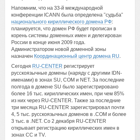
Напомним, что на 33-й международной
конференции ICANN была определена "судьба"
национального кириллического домена РФ
:
планируется, что домен РФ будет прописан в
корень системы доменных имен и делегирован
России в конце июня 2009 года.
Администратором новой доменной зоны
назначен
Координационный центр домена RU
.
Сегодня
RU-CENTER
регистрирует
русскоязычные домены (наряду с другими IDN-
именами) в зонах SU, COM и NET. За последние
полгода в домене SU было зарегистрировано
более 16 тыс. кириллических имен, при чем 85%
из них через RU-CENTER. Также за последние
три месяца RU-CENTER зарегистрировал почти
4, 5 тыс. русскоязычных доменов в .COM и более
3 тыс. в .NET. Со 2 декабря RU-CENTER
открывает регистрацию кириллических имен в
зонах CC и TV.