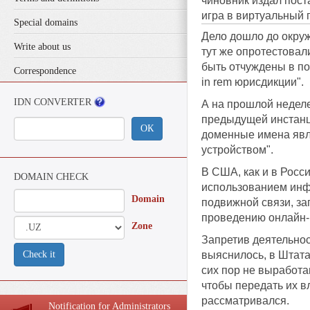
чиновник издал пост
игра в виртуальный 
Special domains
Дело дошло до окруж
Write about us
тут же опротестовал
быть отчуждены в п
Correspondence
in rem юрисдикции".
IDN CONVERTER
А на прошлой неделе
предыдущей инстанц
ОК
доменные имена явля
устройством".
В США, как и в Росс
DOMAIN CHECK
использованием инфо
Domain
подвижной связи, за
проведению онлайн-и
Zone
Запретив деятельнос
Check it
выяснилось, в Штата
сих пор не выработан
чтобы передать их в
рассматривался.
Notification for Administrators