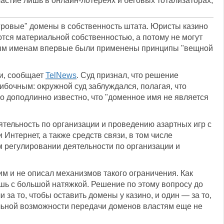
астие лишь в онлайн-лотереях и беговых тотализаторах,
гровые" домены в собственность штата. Юристы казино
ются материальной собственностью, а потому не могут
енным именам впервые были применены принципы "вещной
ки, сообщает
TelNews
. Суд признал, что решение
бочным: окружной суд заблуждался, полагая, что
о доподлинно известно, что "доменное имя не является
еятельность по организации и проведению азартных игр с
нтернет, а также средств связи, в том числе
м регулировании деятельности по организации и
ним и не описал механизмов такого ограничения. Как
шь с большой натяжкой. Решение по этому вопросу до
 за то, чтобы оставить домены у казино, и один — за то,
еальной возможности передачи доменов властям еще не