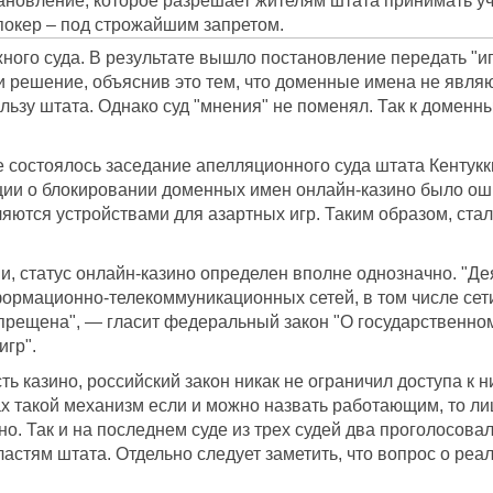
ановление, которое разрешает жителям штата принимать уч
покер – под строжайшим запретом.
ного суда. В результате вышло постановление передать "и
и решение, объяснив это тем, что доменные имена не явля
ользу штата. Однако суд "мнения" не поменял. Так к дом
 состоялось заседание апелляционного суда штата Кентук
ии о блокировании доменных имен онлайн-казино было оши
ются устройствами для азартных игр. Таким образом, стал
ии, статус онлайн-казино определен вполне однозначно. "Д
рмационно-телекоммуникационных сетей, в том числе сети И
прещена", — гласит федеральный закон "О государственно
гр".
ть казино, российский закон никак не ограничил доступа к 
х такой механизм если и можно назвать работающим, то ли
о. Так и на последнем суде из трех судей два проголосовали
ластям штата. Отдельно следует заметить, что вопрос о р