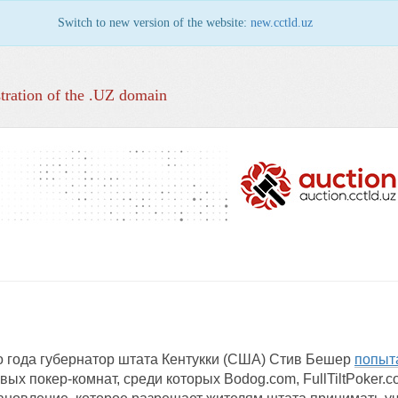
Switch to new version of the website:
new.cctld.uz
tration of the .UZ domain
о года губернатор штата Кентукки (США) Стив Бешер
попыт
ых покер-комнат, среди которых Bodog.com, FullTiltPoker.c