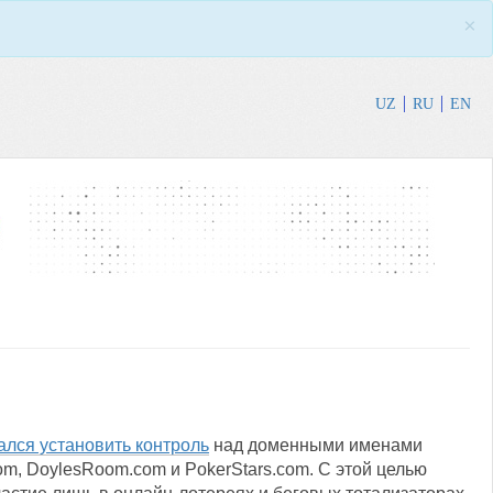
×
UZ
RU
EN
ался установить контроль
над доменными именами
om, DoylesRoom.com и PokerStars.com. С этой целью