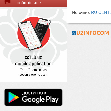
of domain names
Источник:
RU-CENT