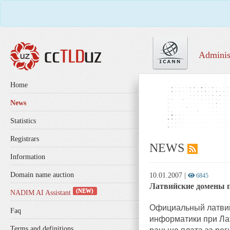
Adminis
Home
News
Statistics
Registrars
NEWS
Information
Domain name auction
10.01.2007
|
6845
Латвийские домены 
(NEW)
NADIM AI Assistant
Официальный латвий
Faq
информатики при Лат
Terms and definitions