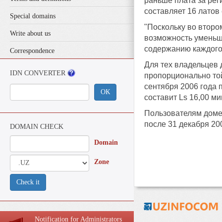
раньше плата за рег
составляет 16 латов
Special domains
"Поскольку во второ
Write about us
возможность уменьши
содержанию каждого 
Correspondence
Для тех владельцев 
IDN CONVERTER
пропорционально той
сентября 2006 года п
ОК
составит Ls 16,00 ми
Пользователям домен
после 31 декабря 20
DOMAIN CHECK
Domain
Zone
Check it
Notification for Administrators