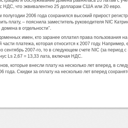
истрацию и обслуживание домена равнялась 20 латам с учет
 с НДС, что эквивалентно 25 долларам США или 20 евро.
м полугодии 2006 года сохранился высокий прирост регист
ть плату, – пояснила заместитель руководителя NIC Катри
домена в отдельности".
доменных имен, кто заранее оплатил права пользования на
 части платежа, которая относится к 2007 году. Например, 
о сентябрь 2007-го, то в следующем счете NIC (за период с 
нус Ls 2,67 = 13,33 лата, включая НДС.
ов, которые внесли плату на несколько лет вперед, в след
06 года. Скидки за оплату на несколько лет вперед сохраня