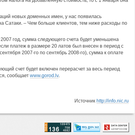
ом налога на добавленную стоимость, то с 1 января она
раций новых доменных имен, у нас появилась
на Сатаки. – Чем больше клиентов, тем ниже расходы по
 2007 год, сумма следующего счета будет уменьшена
если платеж в размере 20 латов был внесен в период с
сентября 2007-го по сентябрь 2008-го), сумма к оплате
ующий счет будет включен перерасчет за весь период
тся, сообщает
www.gorod.lv
.
Источник
http://info.nic.ru