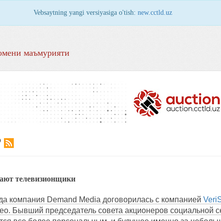
Vebsaytning yangi versiyasiga o'tish:
new.cctld.uz
омени маъмурияти
Р
вают телевизионщики
ода компания Demand Media договорилась с компанией
Veri
о. Бывший председатель совета акционеров социальной се