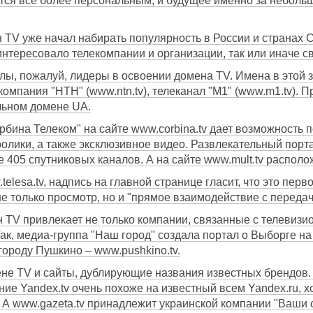
ится все более персональным, и будущее именно за небол
TV уже начал набирать популярность в России и странах 
нтересовало телекомпании и организации, так или иначе с
лы, пожалуй, лидеры в освоении домена TV. Имена в этой з
екомпания "НТН" (www.ntn.tv), телеканал "М1" (www.m1.tv).
льном домене UA.
рбина Телеком" на сайте www.сorbina.tv дает возможность
лики, а также эксклюзивное видео. Развлекательный портал
 405 спутниковых каналов. А на сайте www.mult.tv распол
telesa.tv, надпись на главной странице гласит, что это пе
не только просмотр, но и "прямое взаимодействие с переда
н TV привлекает не только компании, связанные с телевизи
Так, медиа-группа "Наш город" создала портал о Выборге н
а городу Пушкино – www.pushkino.tv.
не TV и сайты, дублирующие названия известных брендов. 
ие Yandex.tv очень похоже на известный всем Yandex.ru, х
 А www.gazeta.tv принадлежит украинской компании "Ваши