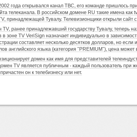
 2002 года открывался канал ТВС, его команде пришлось п
та телеканала. В российском домене RU такие имена как tvs
TV, принадлежащей Тувалу. Телевизионщики открыли сайт сво
 TV, ранее принадлежавший государству Тувалу, теперь на
 в зоне TV VeriSign назначает индивидуально в зависимос
страции составляет несколько десятков долларов, но если 
ов английского языка (категория "PREMIUM"), цена может в
озиционирует домен как имя для представителей телеиндус
домен TV является публичным - каждый пользователь при 
 причастен он к телебизнесу или нет.