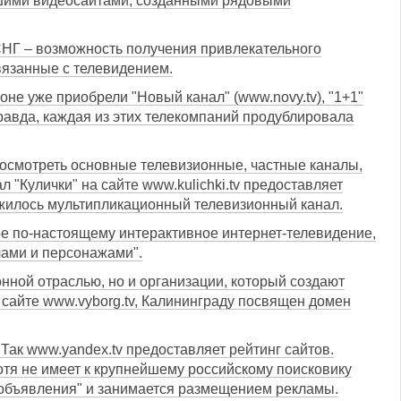
ьшими видеосайтами, созданными рядовыми
СНГ – возможность получения привлекательного
вязанные с телевидением.
оне уже приобрели "Новый канал" (www.novy.tv), "1+1"
 Правда, каждая из этих телекомпаний продублировала
 посмотреть основные телевизионные, частные каналы,
 "Кулички" на сайте www.kulichki.tv предоставляет
ожилось мультипликационный телевизионный канал.
рвое по-настоящему интерактивное интернет-телевидение,
чами и персонажами".
онной отраслью, но и организации, который создают
а сайте www.vyborg.tv, Калининграду посвящен домен
Так www.yandex.tv предоставляет рейтинг сайтов.
отя не имеет к крупнейшему российскому поисковику
 объявления" и занимается размещением рекламы.