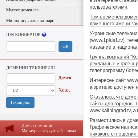
в Интернете станов
пользователями.
Махсус доменлар
Тем временем домен 
Миннатдорчилик хатлари
доменного имени заи
Украинские телекана
IDN КОНВЕРТОР
(www.1plus1.tv), тел
ОК
название в национа
Группа компаний "Ко
рекламные и флеш-ро
ДОМЕННИ ТЕКШИРИШ
телепрограмму более
Домен
Интересен сайт www.
а зрителю доступен 
Ҳудуд
Оказалось, что доме
Текшириш
сайты для городов. 
www.kaliningrad.tv, 
Разместились в доме
Домен номининг
Графическое написан
Маъмурлaри учун хaбaрномa
никакого отношения.