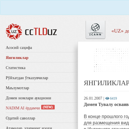
«UZ» д
Aсосий саҳифа
Янгиликлар
Статистика
Рўйхатдан ўтказувчилар
ЯНГИЛИКЛА
Маълумотлар
Домен номлари аукциони
26.01.2007
|
6419
Домен Тувалу осваи
(NEW)
NADIM AI ёрдамчи
В конце прошлого г
Одатий саволлар
для размещения виде
Aтамалар, уларнинг изоҳи