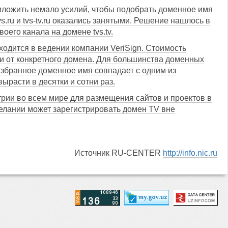
риложить немало усилий, чтобы подобрать доменное имя
.ru и tvs-tv.ru оказались занятыми. Решение нашлось в
его канала на домене tvs.tv.
ходится в ведении компании VeriSign. Стоимость
ти от конкретного домена. Для большинства доменных
избранное доменное имя совпадает с одним из
ырасти в десятки и сотни раз.
трии во всем мире для размещения сайтов и проектов в
желании может зарегистрировать домен TV вне
Источник RU-CENTER
http://info.nic.ru