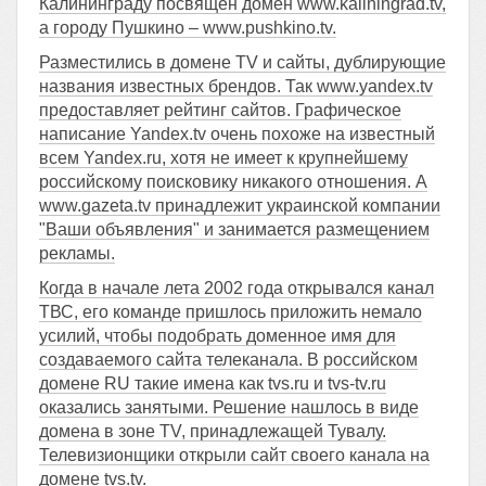
Калининграду посвящен домен www.kaliningrad.tv,
а городу Пушкино – www.pushkino.tv.
Разместились в домене TV и сайты, дублирующие
названия известных брендов. Так www.yandex.tv
предоставляет рейтинг сайтов. Графическое
написание Yandex.tv очень похоже на известный
всем Yandex.ru, хотя не имеет к крупнейшему
российскому поисковику никакого отношения. А
www.gazeta.tv принадлежит украинской компании
"Ваши объявления" и занимается размещением
рекламы.
Когда в начале лета 2002 года открывался канал
ТВС, его команде пришлось приложить немало
усилий, чтобы подобрать доменное имя для
создаваемого сайта телеканала. В российском
домене RU такие имена как tvs.ru и tvs-tv.ru
оказались занятыми. Решение нашлось в виде
домена в зоне TV, принадлежащей Тувалу.
Телевизионщики открыли сайт своего канала на
домене tvs.tv.